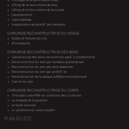
Chirurgie de la paroi abdominale
Lifting de la face interne de bras
Lifting de la face interne de la cuisse
Lipoaspiration
Lipomodelage
Implantation de prothÃ¨ses fessieres
CHIRURGIE RECONSTRUCTRICE DU VISAGE
Kystes et fistules du cou
Rhinoplastie
CHIRURGIE RECONSTRUCTRICE DES SEINS
Lipostructure des seins reconstruits aprÃ¨s mastectomie
Reconstruction du sein par lambeau grand dorsal
Reconstruction du sein par droit abdomen
Reconstruction du sein par prothÃ¨se
Reconstruction de la plaque arÃ©olo-mamelonnaire
Cancer du sein
CHIRURGIE RECONSTRUCTRICE DU CORPS
Chirurgie cutanÃ©e ou correction des cicatrices
La maladie de Dupuytren
Le kyste synovial
Le syndrome du canal carpien
PLAN DU SITE