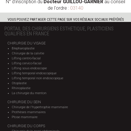
N° d'inscription du
Docteur GUILLOU-GARNIER
au conseil
de l'ordre :
03140
VOUS POUVEZ PARTAGER CETTE PAGE SUR VOS RÉSEAUX SOCIAUX PRÉFÉRÉS
PORTAIL DES CHIRURGIENS ESTHETIQUE, PLASTICIENS
QUALIFIES EN FRANCE
CHIRURGIE DU VISAGE
Blepharoplastie
Chirurgie de la calvitie
Lifting centro-facial
Lifting cervico-facial
Lifting sous endoscopie
Lifting temporal endoscopique
Lifting temporal non endoscopique
Otoplastie
Rhinoplastie
La chirurgie du menton
CHIRURGIE DU SEIN
Chirurgie de l'hypertrophie mammaire
Prothèses mammaires
Ptose mammaire
CHIRURGIE DU CORPS