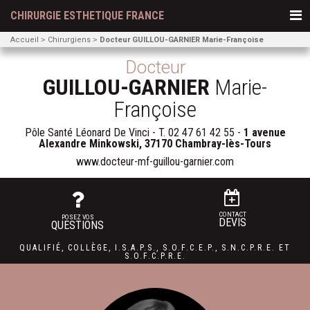
CHIRURGIE ESTHETIQUE FRANCE
Accueil
Chirurgiens
Docteur GUILLOU-GARNIER Marie-Françoise
Docteur
GUILLOU-GARNIER
Marie-
Françoise
Pôle Santé Léonard De Vinci - T.
02 47 61 42 55
-
1 avenue
Alexandre Minkowski, 37170 Chambray-lès-Tours
www.docteur-mf-guillou-garnier.com
CONTACT
POSEZ VOS
DEVIS
QUESTIONS
QUALIFIÉ
,
COLLÈGE
,
I.S.A.P.S.
,
S.O.F.C.E.P.,
S.N.C.P.R.E.
ET
S.O.F.C.P.R.E.