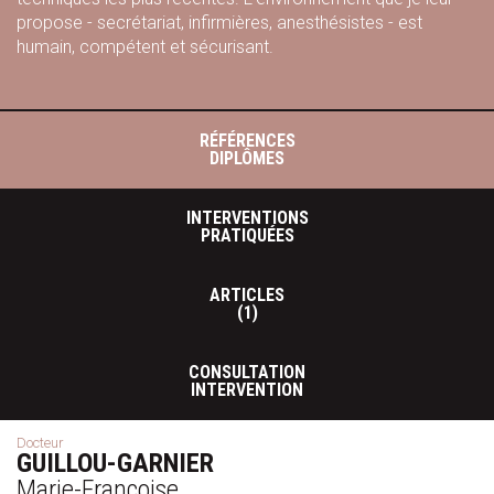
propose - secrétariat, infirmières, anesthésistes - est
humain, compétent et sécurisant.
RÉFÉRENCES
DIPLÔMES
INTERVENTIONS
PRATIQUÉES
ARTICLES
(1)
CONSULTATION
INTERVENTION
Docteur
GUILLOU-GARNIER
Marie-Françoise