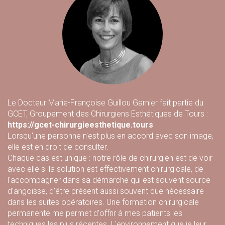
Le Docteur Marie-Françoise Guillou Garnier fait partie du
GCET, Groupement des Chirurgiens Esthétiques de Tours :
https://gcet-chirurgieesthetique.tours
Lorsqu'une personne n'est plus en accord avec son image,
elle est en droit de consulter.
Chaque cas est unique : notre rôle de chirurgien est de voir
avec elle si la solution est effectivement chirurgicale, de
l'accompagner dans sa démarche qui est souvent source
d'angoisse, d'être présent aussi souvent que nécessaire
dans les suites opératoires. Une formation chirurgicale
permanente me permet d'offrir à mes patients les
techniques les plus récentes. L'environnement que je leur