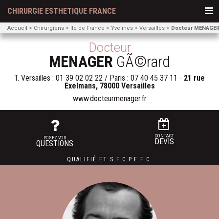
CHIRURGIE ESTHETIQUE FRANCE
Accueil
Chirurgiens
Ile de France
Yvelines
Versailles
Docteur MENAGER
Docteur
MENAGER
GÃ©rard
T.
Versailles : 01 39 02 02 22 / Paris : 07 40 45 37 11
-
21 rue
Exelmans, 78000 Versailles
www.docteurmenager.fr
CONTACT
POSEZ VOS
DEVIS
QUESTIONS
QUALIFIÉ
ET
S.F.C.P.E.F.C.