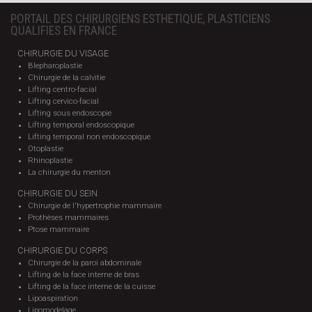
PORTAIL DES CHIRURGIENS ESTHETIQUE, PLASTICIENS
QUALIFIES EN FRANCE
CHIRURGIE DU VISAGE
Blepharoplastie
Chirurgie de la calvitie
Lifting centro-facial
Lifting cervico-facial
Lifting sous endoscopie
Lifting temporal endoscopique
Lifting temporal non endoscopique
Otoplastie
Rhinoplastie
La chirurgie du menton
CHIRURGIE DU SEIN
Chirurgie de l'hypertrophie mammaire
Prothèses mammaires
Ptose mammaire
CHIRURGIE DU CORPS
Chirurgie de la paroi abdominale
Lifting de la face interne de bras
Lifting de la face interne de la cuisse
Lipoaspiration
Lipomodelage