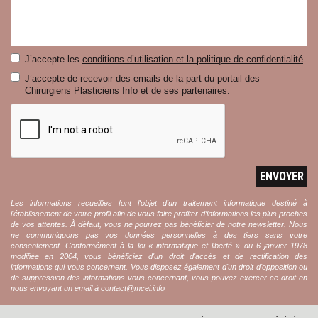
J’accepte les
conditions d’utilisation et la politique de confidentialité
J’accepte de recevoir des emails de la part du portail des
Chirurgiens Plasticiens Info et de ses partenaires.
ENVOYER
Les informations recueillies font l'objet d'un traitement informatique destiné à
l'établissement de votre profil afin de vous faire profiter d’informations les plus proches
de vos attentes. À défaut, vous ne pourrez pas bénéficier de notre newsletter. Nous
ne communiquons pas vos données personnelles à des tiers sans votre
consentement. Conformément à la loi « informatique et liberté » du 6 janvier 1978
modifiée en 2004, vous bénéficiez d'un droit d'accès et de rectification des
informations qui vous concernent. Vous disposez également d'un droit d'opposition ou
de suppression des informations vous concernant, vous pouvez exercer ce droit en
nous envoyant un email à
contact@mcei.info