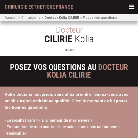
CHIRURGIE ESTHETIQUE FRANCE
Accueil
Chirurgiens
Docteur Kolia CILIRIE
Posez vos questions
Docteur
CILIRIE
Kolia
RETOUR
POSEZ VOS QUESTIONS AU
DOCTEUR
KOLIA CILIRIE
Votre décision est prise, vous allez prendre rendez-vous avec
un chirurgien esthétique qualifié. C’est le moment de lui poser
les bonnes questions.
- Le résultat sera t-il à la hauteur de mes envies ?
- En fonction de mon anatomie, ne suis-je pas dans un fantasme
irréalisable?