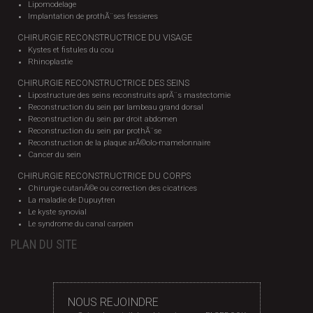
Lipomodelage
Implantation de prothÃ¨ses fessieres
CHIRURGIE RECONSTRUCTRICE DU VISAGE
Kystes et fistules du cou
Rhinoplastie
CHIRURGIE RECONSTRUCTRICE DES SEINS
Lipostructure des seins reconstruits aprÃ¨s mastectomie
Reconstruction du sein par lambeau grand dorsal
Reconstruction du sein par droit abdomen
Reconstruction du sein par prothÃ¨se
Reconstruction de la plaque arÃ©olo-mamelonnaire
Cancer du sein
CHIRURGIE RECONSTRUCTRICE DU CORPS
Chirurgie cutanÃ©e ou correction des cicatrices
La maladie de Dupuytren
Le kyste synovial
Le syndrome du canal carpien
PLAN DU SITE
NOUS REJOINDRE