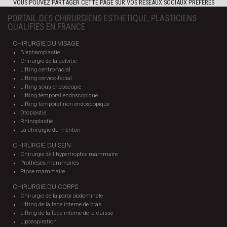
VOUS POUVEZ PARTAGER CETTE PAGE SUR VOS RÉSEAUX SOCIAUX PRÉFÉRÉS
PORTAIL DES CHIRURGIENS ESTHETIQUE, PLASTICIENS
QUALIFIES EN FRANCE
CHIRURGIE DU VISAGE
Blepharoplastie
Chirurgie de la calvitie
Lifting centro-facial
Lifting cervico-facial
Lifting sous endoscopie
Lifting temporal endoscopique
Lifting temporal non endoscopique
Otoplastie
Rhinoplastie
La chirurgie du menton
CHIRURGIE DU SEIN
Chirurgie de l'hypertrophie mammaire
Prothèses mammaires
Ptose mammaire
CHIRURGIE DU CORPS
Chirurgie de la paroi abdominale
Lifting de la face interne de bras
Lifting de la face interne de la cuisse
Lipoaspiration