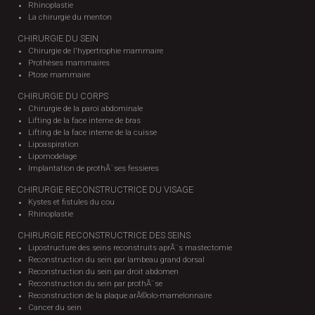
Rhinoplastie
La chirurgie du menton
CHIRURGIE DU SEIN
Chirurgie de l'hypertrophie mammaire
Prothèses mammaires
Ptose mammaire
CHIRURGIE DU CORPS
Chirurgie de la paroi abdominale
Lifting de la face interne de bras
Lifting de la face interne de la cuisse
Lipoaspiration
Lipomodelage
Implantation de prothÃ¨ses fessieres
CHIRURGIE RECONSTRUCTRICE DU VISAGE
Kystes et fistules du cou
Rhinoplastie
CHIRURGIE RECONSTRUCTRICE DES SEINS
Lipostructure des seins reconstruits aprÃ¨s mastectomie
Reconstruction du sein par lambeau grand dorsal
Reconstruction du sein par droit abdomen
Reconstruction du sein par prothÃ¨se
Reconstruction de la plaque arÃ©olo-mamelonnaire
Cancer du sein