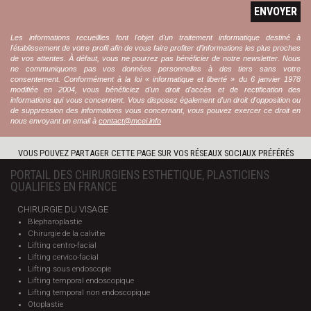
ENVOYER
Les informations recueillies font l'objet d'un traitement informatique destiné à
l'établissement de votre profil afin de vous faire profiter d’informations les plus proches
de vos attentes. À défaut, vous ne pourrez pas bénéficier de notre newsletter. Nous
ne communiquons pas vos données personnelles à des tiers sans votre
consentement. Conformément à la loi « informatique et liberté » du 6 janvier 1978
modifiée en 2004, vous bénéficiez d'un droit d'accès et de rectification des
informations qui vous concernent. Vous disposez également d'un droit d'opposition ou
de suppression des informations vous concernant, vous pouvez exercer ce droit en
nous envoyant un email à
contact@mcei.info
VOUS POUVEZ PARTAGER CETTE PAGE SUR VOS RÉSEAUX SOCIAUX PRÉFÉRÉS
PORTAIL DES CHIRURGIENS ESTHETIQUE, PLASTICIENS
QUALIFIES EN FRANCE
CHIRURGIE DU VISAGE
Blepharoplastie
Chirurgie de la calvitie
Lifting centro-facial
Lifting cervico-facial
Lifting sous endoscopie
Lifting temporal endoscopique
Lifting temporal non endoscopique
Otoplastie