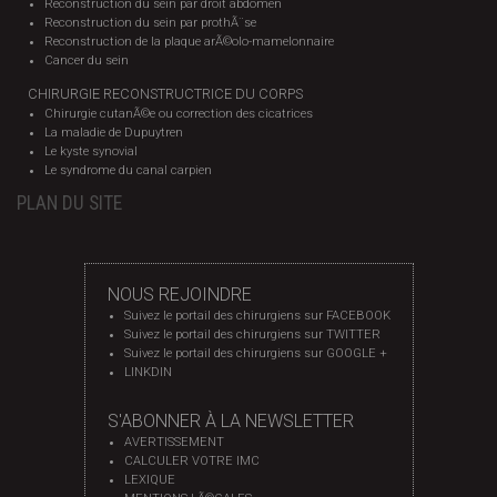
Reconstruction du sein par droit abdomen
Reconstruction du sein par prothÃ¨se
Reconstruction de la plaque arÃ©olo-mamelonnaire
Cancer du sein
CHIRURGIE RECONSTRUCTRICE DU CORPS
Chirurgie cutanÃ©e ou correction des cicatrices
La maladie de Dupuytren
Le kyste synovial
Le syndrome du canal carpien
PLAN DU SITE
NOUS REJOINDRE
Suivez le portail des chirurgiens sur FACEBOOK
Suivez le portail des chirurgiens sur TWITTER
Suivez le portail des chirurgiens sur GOOGLE +
LINKDIN
S'ABONNER À LA NEWSLETTER
AVERTISSEMENT
CALCULER VOTRE IMC
LEXIQUE