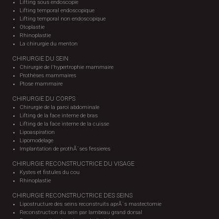
Lifting sous endoscopie
Lifting temporal endoscopique
Lifting temporal non endoscopique
Otoplastie
Rhinoplastie
La chirurgie du menton
CHIRURGIE DU SEIN
Chirurgie de l'hypertrophie mammaire
Prothèses mammaires
Ptose mammaire
CHIRURGIE DU CORPS
Chirurgie de la paroi abdominale
Lifting de la face interne de bras
Lifting de la face interne de la cuisse
Lipoaspiration
Lipomodelage
Implantation de prothÃ¨ses fessieres
CHIRURGIE RECONSTRUCTRICE DU VISAGE
Kystes et fistules du cou
Rhinoplastie
CHIRURGIE RECONSTRUCTRICE DES SEINS
Lipostructure des seins reconstruits aprÃ¨s mastectomie
Reconstruction du sein par lambeau grand dorsal