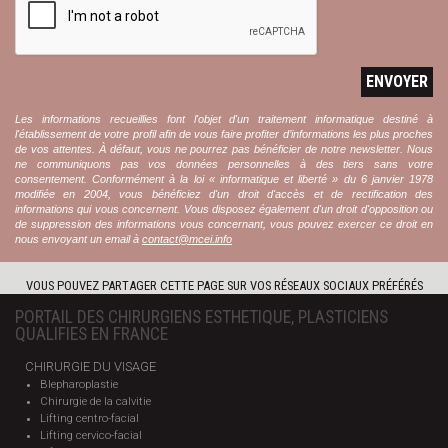
ENVOYER
Les informations recueillies font l'objet d'un traitement informatique destiné à
l'établissement de votre profil afin de vous faire profiter d’informations les plus proches
de vos attentes. À défaut, vous ne pourrez pas bénéficier de notre newsletter. Nous
ne communiquons pas vos données personnelles à des tiers sans votre
consentement. Conformément à la loi « informatique et liberté » du 6 janvier 1978
modifiée en 2004, vous bénéficiez d'un droit d'accès et de rectification des
informations qui vous concernent. Vous disposez également d'un droit d'opposition ou
de suppression des informations vous concernant, vous pouvez exercer ce droit en
nous envoyant un email à
contact@mcei.info
VOUS POUVEZ PARTAGER CETTE PAGE SUR VOS RÉSEAUX SOCIAUX PRÉFÉRÉS
PORTAIL DES CHIRURGIENS ESTHETIQUE, PLASTICIENS
QUALIFIES EN FRANCE
CHIRURGIE DU VISAGE
Blepharoplastie
Chirurgie de la calvitie
Lifting centro-facial
Lifting cervico-facial