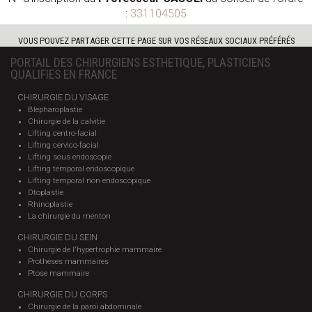
:
331104505
VOUS POUVEZ PARTAGER CETTE PAGE SUR VOS RÉSEAUX SOCIAUX PRÉFÉRÉS
PORTAIL DES CHIRURGIENS ESTHETIQUE, PLASTICIENS
QUALIFIES EN FRANCE
CHIRURGIE DU VISAGE
Blepharoplastie
Chirurgie de la calvitie
Lifting centro-facial
Lifting cervico-facial
Lifting sous endoscopie
Lifting temporal endoscopique
Lifting temporal non endoscopique
Otoplastie
Rhinoplastie
La chirurgie du menton
CHIRURGIE DU SEIN
Chirurgie de l'hypertrophie mammaire
Prothèses mammaires
Ptose mammaire
CHIRURGIE DU CORPS
Chirurgie de la paroi abdominale