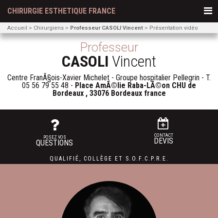
CHIRURGIE ESTHETIQUE FRANCE
Accueil
Chirurgiens
Professeur CASOLI Vincent
Présentation vidéo
Professeur
CASOLI
Vincent
Centre FranÃ§ois-Xavier Michelet - Groupe hospitalier Pellegrin - T.
05 56 79 55 48
-
Place AmÃ©lie Raba-LÃ©on CHU de
Bordeaux , 33076 Bordeaux france
CONTACT
POSEZ VOS
DEVIS
QUESTIONS
QUALIFIÉ
,
COLLÈGE
ET
S.O.F.C.P.R.E.