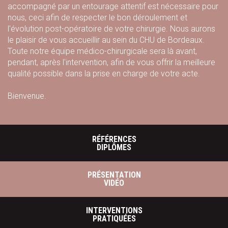
accompagné par un entourage attentif est nécessaire pour
nous, ceci afin de respecter le bon déroulement et
l'évolution post-opératoire de votre chirurgie. Nous aurons
le plaisir de vous accueillir au sein du CHU de Bordeaux.
Toute notre équipe médico-chirurgicale sera là avant,
pendant, après l'intervention, afin de vous offrir la meilleure
qualité possible dans la prise en charge de votre acte.
Bienvenue.
RÉFÉRENCES
DIPLÔMES
PRÉSENTATION
VIDÉO
INTERVENTIONS
PRATIQUÉES