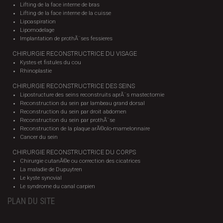
Lifting de la face interne de bras
Lifting de la face interne de la cuisse
Lipoaspiration
Lipomodelage
Implantation de prothÃ¨ses fessieres
CHIRURGIE RECONSTRUCTRICE DU VISAGE
Kystes et fistules du cou
Rhinoplastie
CHIRURGIE RECONSTRUCTRICE DES SEINS
Lipostructure des seins reconstruits aprÃ¨s mastectomie
Reconstruction du sein par lambeau grand dorsal
Reconstruction du sein par droit abdomen
Reconstruction du sein par prothÃ¨se
Reconstruction de la plaque arÃ©olo-mamelonnaire
Cancer du sein
CHIRURGIE RECONSTRUCTRICE DU CORPS
Chirurgie cutanÃ©e ou correction des cicatrices
La maladie de Dupuytren
Le kyste synovial
Le syndrome du canal carpien
PLAN DU SITE