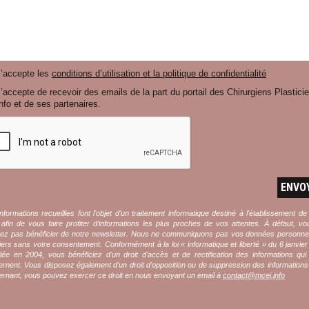
J’accepte les
conditions d’utilisation et la politique de confidentialité
’accepte de recevoir des emails de la part du portail des Chirurgiens Plastici
nfo et de ses partenaires.
ENVO
nformations recueillies font l'objet d'un traitement informatique destiné à l'établissement de
l afin de vous faire profiter d’informations les plus proches de vos attentes. À défaut, v
rez pas bénéficier de notre newsletter. Nous ne communiquons pas vos données personnel
iers sans votre consentement. Conformément à la loi « informatique et liberté » du 6 janvie
iée en 2004, vous bénéficiez d'un droit d'accès et de rectification des informations qu
rnent. Vous disposez également d'un droit d'opposition ou de suppression des information
rnant, vous pouvez exercer ce droit en nous envoyant un email à
contact@mcei.info