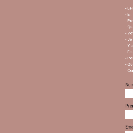
- Le
- En
- Po
- Qu
- Vo
- Je
- Y 
- Fa
- Po
- Qu
- Ce
No
Pré
Ema