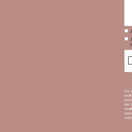
J
I
Les i
profi
pour
des t
modif
conce
conce