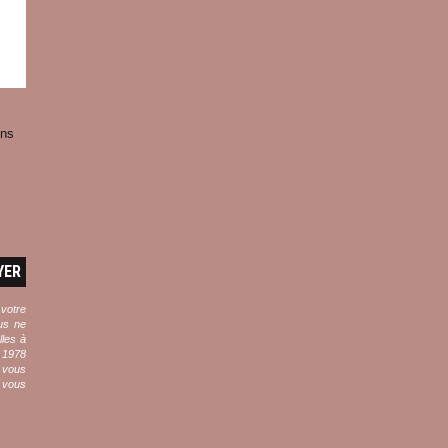
ens
YER
 votre
ous ne
les à
r 1978
i vous
s vous