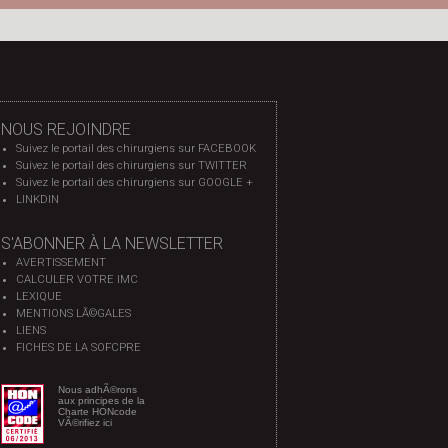
NOUS REJOINDRE
Suivez le portail des chirurgiens sur FACEBOOK
Suivez le portail des chirurgiens sur TWITTER
Suivez le portail des chirurgiens sur GOOGLE +
LINKDIN
S'ABONNER À LA NEWSLETTER
AVERTISSEMENT
CALCULER VOTRE IMC
LEXIQUE
MENTIONS LÃ©GALES
LIENS
FICHES DE LA SOFCPRE
Nous adhÃ©rons
aux principes de la
Charte HONcode
VÃ©rifiez ici