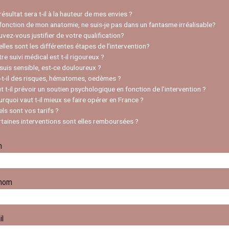
 résultat sera t-il à la hauteur de mes envies ?
 fonction de mon anatomie, ne suis-je pas dans un fantasme irréalisable?
uvez-vous justifier de votre qualification?
elles sont les différentes étapes de l’intervention?
tre suivi médical est t-il rigoureux ?
 suis sensible, est-ce douloureux ?
a-t-il des risques, hématomes, oedèmes ?
ut t-il prévoir un soutien psychologique en fonction de l’intervention ?
urquoi vaut t-il mieux se faire opérer en France ?
els sont vos tarifs ?
rtaines interventions sont elles remboursées ?
m
nom
il