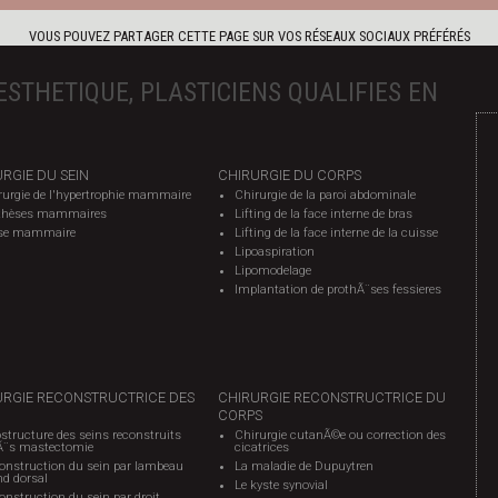
VOUS POUVEZ PARTAGER CETTE PAGE SUR VOS RÉSEAUX SOCIAUX PRÉFÉRÉS
ESTHETIQUE, PLASTICIENS QUALIFIES EN
RGIE DU SEIN
CHIRURGIE DU CORPS
rurgie de l'hypertrophie mammaire
Chirurgie de la paroi abdominale
thèses mammaires
Lifting de la face interne de bras
se mammaire
Lifting de la face interne de la cuisse
Lipoaspiration
Lipomodelage
Implantation de prothÃ¨ses fessieres
URGIE RECONSTRUCTRICE DES
CHIRURGIE RECONSTRUCTRICE DU
CORPS
structure des seins reconstruits
Chirurgie cutanÃ©e ou correction des
Ã¨s mastectomie
cicatrices
onstruction du sein par lambeau
La maladie de Dupuytren
nd dorsal
Le kyste synovial
nstruction du sein par droit