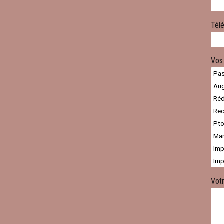
Tél
Vos
Vot