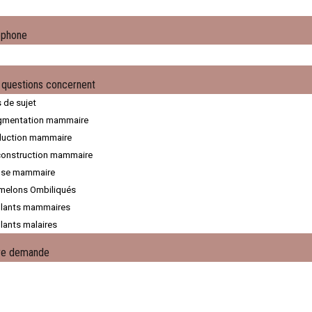
éphone
 questions concernent
re demande