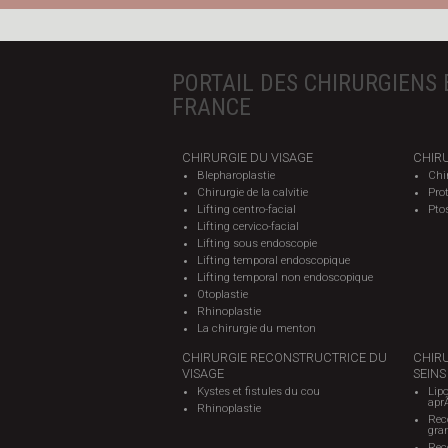
PORTAIL DES CHIRURGIENS 
FRANCE
CHIRURGIE DU VISAGE
CHIRU
Blepharoplastie
Chi
Chirurgie de la calvitie
Pro
Lifting centro-facial
Pto
Lifting cervico-facial
Lifting sous endoscopie
Lifting temporal endoscopique
Lifting temporal non endoscopique
Otoplastie
Rhinoplastie
La chirurgie du menton
CHIRURGIE RECONSTRUCTRICE DU
CHIR
VISAGE
SEINS
Kystes et fistules du cou
Lipo
apr
Rhinoplastie
Rec
gra
Reco