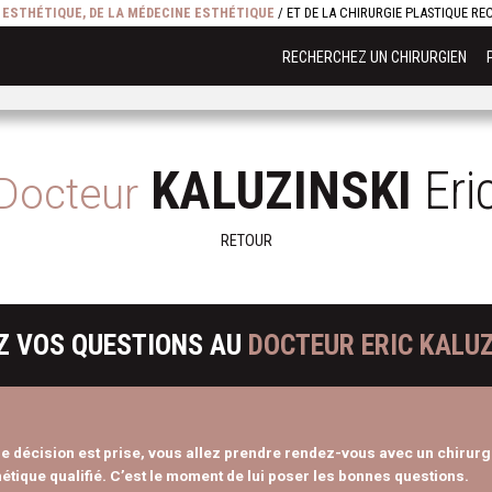
E ESTHÉTIQUE, DE LA MÉDECINE ESTHÉTIQUE
/ ET DE LA CHIRURGIE PLASTIQUE R
RECHERCHEZ UN CHIRURGIEN
KALUZINSKI
Eri
Docteur
RETOUR
Z VOS QUESTIONS AU
DOCTEUR ERIC KALUZ
re décision est prise, vous allez prendre rendez-vous avec un chirurg
étique qualifié. C’est le moment de lui poser les bonnes questions.