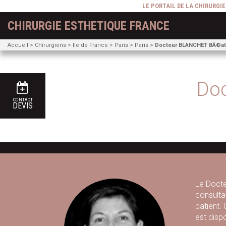
LE PORTAIL DE LA CHIRURGI
CHIRURGIE ESTHETIQUE FRANCE
Accueil
Chirurgiens
Ile de France
Paris
Paris
Docteur BLANCHET BÃ©at
Doc
CONTACT
DEVIS
Le Docteu
consulta
patient. 
est dispo