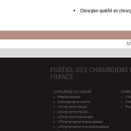
Chirurgien qualifié en chiru
N°
PORTAIL DES CHIRURGIENS 
FRANCE
CHIRURGIE DU VISAGE
CHIRU
Blepharoplastie
Chi
Chirurgie de la calvitie
Pro
Lifting centro-facial
Pto
Lifting cervico-facial
Lifting sous endoscopie
Lifting temporal endoscopique
Lifting temporal non endoscopique