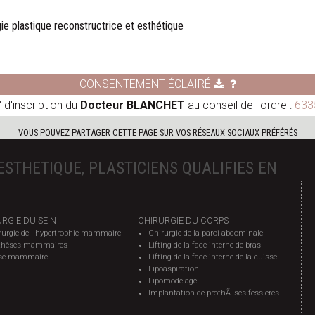
rgie plastique reconstructrice et esthétique
CONSENTEMENT ÉCLAIRÉ
 d'inscription du
Docteur BLANCHET
au conseil de l'ordre :
633
VOUS POUVEZ PARTAGER CETTE PAGE SUR VOS RÉSEAUX SOCIAUX PRÉFÉRÉS
ESTHETIQUE, PLASTICIENS QUALIFIES EN
RGIE DU SEIN
CHIRURGIE DU CORPS
rurgie de l'hypertrophie mammaire
Chirurgie de la paroi abdominale
thèses mammaires
Lifting de la face interne de bras
se mammaire
Lifting de la face interne de la cuisse
Lipoaspiration
Lipomodelage
Implantation de prothÃ¨ses fessieres