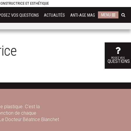
ECONSTRUCTRICE ET ESTHÉTIQUE
MENU
POSEZ VOS QUESTIONS
ACTUALITÉS
ANTI-AGE MAG
ice
POSEZ VOS
QUESTIONS
e plastique. C'est la
fonction de chaque
. Le Docteur Béatrice Blanchet