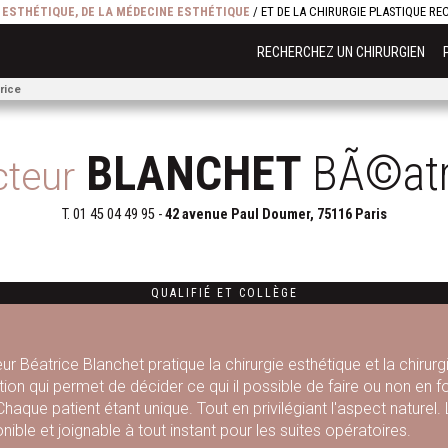
E ESTHÉTIQUE, DE LA MÉDECINE ESTHÉTIQUE
/ ET DE LA CHIRURGIE PLASTIQUE R
RECHERCHEZ UN CHIRURGIEN
rice
BLANCHET
BÃ©atr
teur
T.
01 45 04 49 95
-
42 avenue Paul Doumer, 75116 Paris
QUALIFIÉ
ET
COLLÈGE
r Béatrice Blanchet pratique la chirurgie esthétique et la chirurgi
tion qui permet de décider ce qui il possible de faire ou non en 
Chaque patient étant unique. Tout en privilégiant l'aspect naturel
nible et joignable à tout instant pour les suites opératoires.