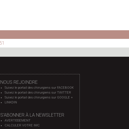
51
NOUS REJOINDRE
Suivez le portail des chirurgiens sur FACEBOOK
Suivez le portail des chirurgiens sur TWITTER
Suivez le portail des chirurgiens sur GOOGLE +
LINKDIN
S'ABONNER À LA NEWSLETTER
AVERTISSEMENT
CALCULER VOTRE IMC