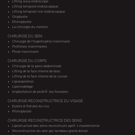
Lifting sous endoscopie
Lifting temporal endoscopique
Lifting temporal non endoscopique
Otoplastie
Rhinoplastie
La chirurgie du menton
CHIRURGIE DU SEIN
Chirurgie de l'hypertrophie mammaire
Prothèses mammaires
Ptose mammaire
CHIRURGIE DU CORPS
Chirurgie de la paroi abdominale
Lifting de la face interne de bras
Lifting de la face interne de la cuisse
Lipoaspiration
Lipomodelage
Implantation de prothÃ¨ses fessieres
CHIRURGIE RECONSTRUCTRICE DU VISAGE
Kystes et fistules du cou
Rhinoplastie
CHIRURGIE RECONSTRUCTRICE DES SEINS
Lipostructure des seins reconstruits aprÃ¨s mastectomie
Reconstruction du sein par lambeau grand dorsal