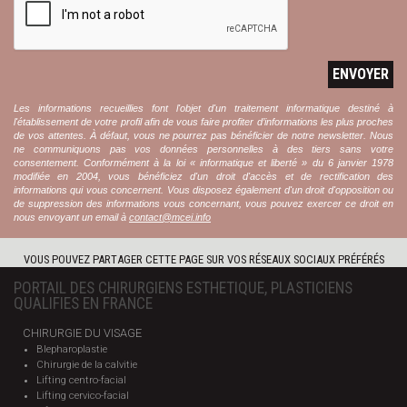
ENVOYER
Les informations recueillies font l'objet d'un traitement informatique destiné à
l'établissement de votre profil afin de vous faire profiter d’informations les plus proches
de vos attentes. À défaut, vous ne pourrez pas bénéficier de notre newsletter. Nous
ne communiquons pas vos données personnelles à des tiers sans votre
consentement. Conformément à la loi « informatique et liberté » du 6 janvier 1978
modifiée en 2004, vous bénéficiez d'un droit d'accès et de rectification des
informations qui vous concernent. Vous disposez également d'un droit d'opposition ou
de suppression des informations vous concernant, vous pouvez exercer ce droit en
nous envoyant un email à
contact@mcei.info
VOUS POUVEZ PARTAGER CETTE PAGE SUR VOS RÉSEAUX SOCIAUX PRÉFÉRÉS
PORTAIL DES CHIRURGIENS ESTHETIQUE, PLASTICIENS
QUALIFIES EN FRANCE
CHIRURGIE DU VISAGE
Blepharoplastie
Chirurgie de la calvitie
Lifting centro-facial
Lifting cervico-facial