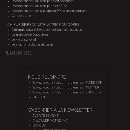
Reconstruction du sein par droit abdomen
Reconstruction du sein par prothÃ¨se
Reconstruction de la plaque arÃ©olo-mamelonnaire
Cancer du sein
CHIRURGIE RECONSTRUCTRICE DU CORPS
Chirurgie cutanÃ©e ou correction des cicatrices
La maladie de Dupuytren
Le kyste synovial
Le syndrome du canal carpien
PLAN DU SITE
NOUS REJOINDRE
Suivez le portail des chirurgiens sur FACEBOOK
Suivez le portail des chirurgiens sur TWITTER
Suivez le portail des chirurgiens sur GOOGLE +
LINKDIN
S'ABONNER À LA NEWSLETTER
AVERTISSEMENT
CALCULER VOTRE IMC
LEXIQUE