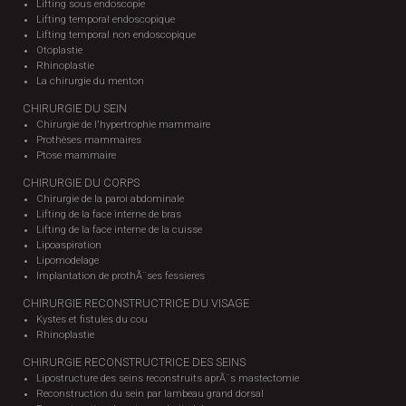
Lifting sous endoscopie
Lifting temporal endoscopique
Lifting temporal non endoscopique
Otoplastie
Rhinoplastie
La chirurgie du menton
CHIRURGIE DU SEIN
Chirurgie de l'hypertrophie mammaire
Prothèses mammaires
Ptose mammaire
CHIRURGIE DU CORPS
Chirurgie de la paroi abdominale
Lifting de la face interne de bras
Lifting de la face interne de la cuisse
Lipoaspiration
Lipomodelage
Implantation de prothÃ¨ses fessieres
CHIRURGIE RECONSTRUCTRICE DU VISAGE
Kystes et fistules du cou
Rhinoplastie
CHIRURGIE RECONSTRUCTRICE DES SEINS
Lipostructure des seins reconstruits aprÃ¨s mastectomie
Reconstruction du sein par lambeau grand dorsal