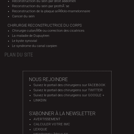
Reconstruction du sein par droit abdomen
Reconstruction du sein par prothÃ¨se
Reconstruction de la plaque arÃ©olo-mamelonnaire
Cancer du sein
CHIRURGIE RECONSTRUCTRICE DU CORPS
Chirurgie cutanÃ©e ou correction des cicatrices
La maladie de Dupuytren
Le kyste synovial
Le syndrome du canal carpien
PLAN DU SITE
NOUS REJOINDRE
Suivez le portail des chirurgiens sur FACEBOOK
Suivez le portail des chirurgiens sur TWITTER
Suivez le portail des chirurgiens sur GOOGLE +
LINKDIN
S'ABONNER À LA NEWSLETTER
AVERTISSEMENT
CALCULER VOTRE IMC
LEXIQUE