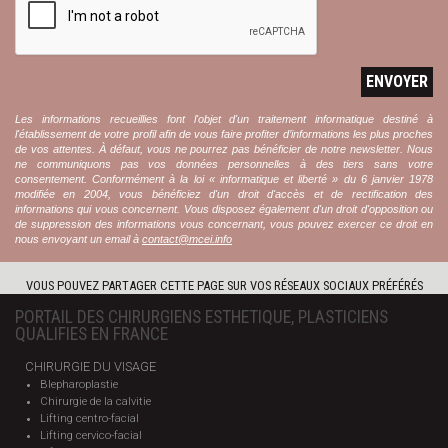
ENVOYER
Les informations recueillies font l'objet d'un traitement informatique destiné à
l'établissement de votre profil afin de vous faire profiter d’informations les plus proches
de vos attentes. À défaut, vous ne pourrez pas bénéficier de notre newsletter. Nous
ne communiquons pas vos données personnelles à des tiers sans votre
consentement. Conformément à la loi « informatique et liberté » du 6 janvier 1978
modifiée en 2004, vous bénéficiez d'un droit d'accès et de rectification des
informations qui vous concernent. Vous disposez également d'un droit d'opposition ou
de suppression des informations vous concernant, vous pouvez exercer ce droit en
nous envoyant un email à
contact@mcei.info
VOUS POUVEZ PARTAGER CETTE PAGE SUR VOS RÉSEAUX SOCIAUX PRÉFÉRÉS
PORTAIL DES CHIRURGIENS ESTHETIQUE, PLASTICIENS
QUALIFIES EN FRANCE
CHIRURGIE DU VISAGE
Blepharoplastie
Chirurgie de la calvitie
Lifting centro-facial
Lifting cervico-facial