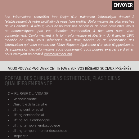
ENVOYER
Les informations recueillies font l'objet d'un traitement informatique destiné à
l'établissement de votre profil afin de vous faire profiter d’informations les plus proches
de vos attentes. À défaut, vous ne pourrez pas bénéficier de notre newsletter. Nous
ne communiquons pas vos données personnelles à des tiers sans votre
consentement. Conformément à la loi « informatique et liberté » du 6 janvier 1978
modifiée en 2004, vous bénéficiez d'un droit d'accès et de rectification des
informations qui vous concernent. Vous disposez également d'un droit d'opposition ou
de suppression des informations vous concernant, vous pouvez exercer ce droit en
nous envoyant un email à
contact@mcei.info
VOUS POUVEZ PARTAGER CETTE PAGE SUR VOS RÉSEAUX SOCIAUX PRÉFÉRÉS
PORTAIL DES CHIRURGIENS ESTHETIQUE, PLASTICIENS
QUALIFIES EN FRANCE
CHIRURGIE DU VISAGE
Blepharoplastie
Chirurgie de la calvitie
Lifting centro-facial
Lifting cervico-facial
Lifting sous endoscopie
Lifting temporal endoscopique
Lifting temporal non endoscopique
Otoplastie