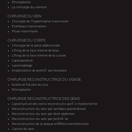
Rhinoplastie
La chirurgie du menton
CHIRURGIE DU SEIN
Chirurgie de l'hypertrophie mammaire
Prothèses mammaires
Ptose mammaire
CHIRURGIE DU CORPS
Chirurgie de la paroi abdominale
Lifting de la face interne de bras
Lifting de la face interne de la cuisse
Lipoaspiration
Lipomodelage
Implantation de prothÃ¨ses fessieres
CHIRURGIE RECONSTRUCTRICE DU VISAGE
Kystes et fistules du cou
Rhinoplastie
CHIRURGIE RECONSTRUCTRICE DES SEINS
Lipostructure des seins reconstruits aprÃ¨s mastectomie
Reconstruction du sein par lambeau grand dorsal
Reconstruction du sein par droit abdomen
Reconstruction du sein par prothÃ¨se
Reconstruction de la plaque arÃ©olo-mamelonnaire
Cancer du sein