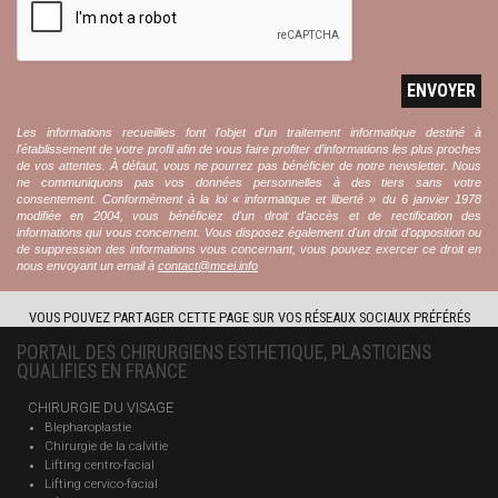
ENVOYER
Les informations recueillies font l'objet d'un traitement informatique destiné à
l'établissement de votre profil afin de vous faire profiter d’informations les plus proches
de vos attentes. À défaut, vous ne pourrez pas bénéficier de notre newsletter. Nous
ne communiquons pas vos données personnelles à des tiers sans votre
consentement. Conformément à la loi « informatique et liberté » du 6 janvier 1978
modifiée en 2004, vous bénéficiez d'un droit d'accès et de rectification des
informations qui vous concernent. Vous disposez également d'un droit d'opposition ou
de suppression des informations vous concernant, vous pouvez exercer ce droit en
nous envoyant un email à
contact@mcei.info
VOUS POUVEZ PARTAGER CETTE PAGE SUR VOS RÉSEAUX SOCIAUX PRÉFÉRÉS
PORTAIL DES CHIRURGIENS ESTHETIQUE, PLASTICIENS
QUALIFIES EN FRANCE
CHIRURGIE DU VISAGE
Blepharoplastie
Chirurgie de la calvitie
Lifting centro-facial
Lifting cervico-facial