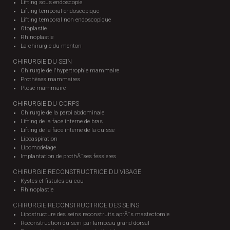
Lifting sous endoscopie
Lifting temporal endoscopique
Lifting temporal non endoscopique
Otoplastie
Rhinoplastie
La chirurgie du menton
CHIRURGIE DU SEIN
Chirurgie de l'hypertrophie mammaire
Prothèses mammaires
Ptose mammaire
CHIRURGIE DU CORPS
Chirurgie de la paroi abdominale
Lifting de la face interne de bras
Lifting de la face interne de la cuisse
Lipoaspiration
Lipomodelage
Implantation de prothÃ¨ses fessieres
CHIRURGIE RECONSTRUCTRICE DU VISAGE
Kystes et fistules du cou
Rhinoplastie
CHIRURGIE RECONSTRUCTRICE DES SEINS
Lipostructure des seins reconstruits aprÃ¨s mastectomie
Reconstruction du sein par lambeau grand dorsal