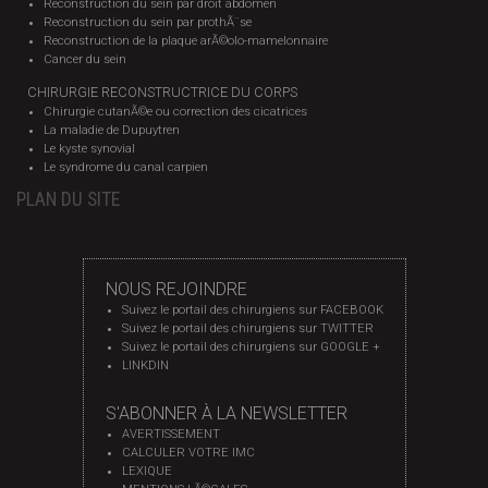
Reconstruction du sein par droit abdomen
Reconstruction du sein par prothÃ¨se
Reconstruction de la plaque arÃ©olo-mamelonnaire
Cancer du sein
CHIRURGIE RECONSTRUCTRICE DU CORPS
Chirurgie cutanÃ©e ou correction des cicatrices
La maladie de Dupuytren
Le kyste synovial
Le syndrome du canal carpien
PLAN DU SITE
NOUS REJOINDRE
Suivez le portail des chirurgiens sur FACEBOOK
Suivez le portail des chirurgiens sur TWITTER
Suivez le portail des chirurgiens sur GOOGLE +
LINKDIN
S'ABONNER À LA NEWSLETTER
AVERTISSEMENT
CALCULER VOTRE IMC
LEXIQUE