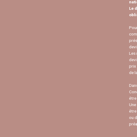
nat
Le d
obli
Pour
comp
prés
devi
Les 
devi
prix
de l
Dans
Conc
être
Une 
être
ou d
préa