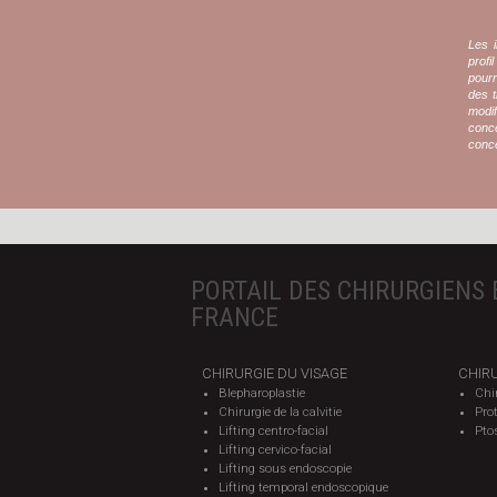
Les i
profi
pour
des t
modif
conce
conce
PORTAIL DES CHIRURGIENS 
FRANCE
CHIRURGIE DU VISAGE
CHIRU
Blepharoplastie
Chi
Chirurgie de la calvitie
Pro
Lifting centro-facial
Pto
Lifting cervico-facial
Lifting sous endoscopie
Lifting temporal endoscopique