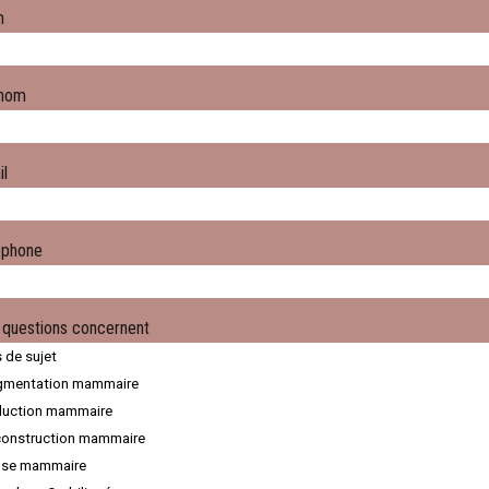
m
nom
il
éphone
 questions concernent