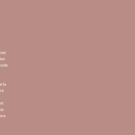
 ces
des
 code
e la
ra
oit
tie
ons