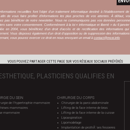
ENVO
nformations recueillies font l'objet d'un traitement informatique destiné à l'établissement de
l afin de vous faire profiter d’informations les plus proches de vos attentes. À défaut, v
rez pas bénéficier de notre newsletter. Nous ne communiquons pas vos données personnel
iers sans votre consentement. Conformément à la loi « informatique et liberté » du 6 janvie
iée en 2004, vous bénéficiez d'un droit d'accès et de rectification des informations qu
rnent. Vous disposez également d'un droit d'opposition ou de suppression des information
rnant, vous pouvez exercer ce droit en nous envoyant un email à
contact@mcei.info
VOUS POUVEZ PARTAGER CETTE PAGE SUR VOS RÉSEAUX SOCIAUX PRÉFÉRÉS
ESTHETIQUE, PLASTICIENS QUALIFIES EN
RGIE DU SEIN
CHIRURGIE DU CORPS
rurgie de l'hypertrophie mammaire
Chirurgie de la paroi abdominale
thèses mammaires
Lifting de la face interne de bras
se mammaire
Lifting de la face interne de la cuisse
Lipoaspiration
Lipomodelage
Implantation de prothÃ¨ses fessieres