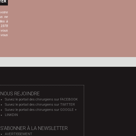
YER
 votre
ous ne
les à
r 1978
i vous
s vous
NOUS REJOINDRE
Suivez le portail des chirurgiens sur FACEBOOK
Suivez le portail des chirurgiens sur TWITTER
Suivez le portail des chirurgiens sur GOOGLE +
LINKDIN
S'ABONNER À LA NEWSLETTER
AVERTISSEMENT