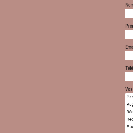
No
Pré
Ema
Tél
Vos