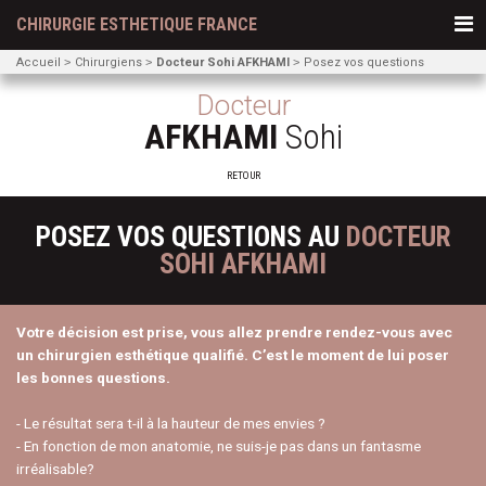
CHIRURGIE ESTHETIQUE FRANCE
Accueil
Chirurgiens
Docteur Sohi AFKHAMI
Posez vos questions
Docteur
AFKHAMI
Sohi
RETOUR
POSEZ VOS QUESTIONS AU
DOCTEUR
SOHI AFKHAMI
Votre décision est prise, vous allez prendre rendez-vous avec
un chirurgien esthétique qualifié. C’est le moment de lui poser
les bonnes questions.
- Le résultat sera t-il à la hauteur de mes envies ?
- En fonction de mon anatomie, ne suis-je pas dans un fantasme
irréalisable?