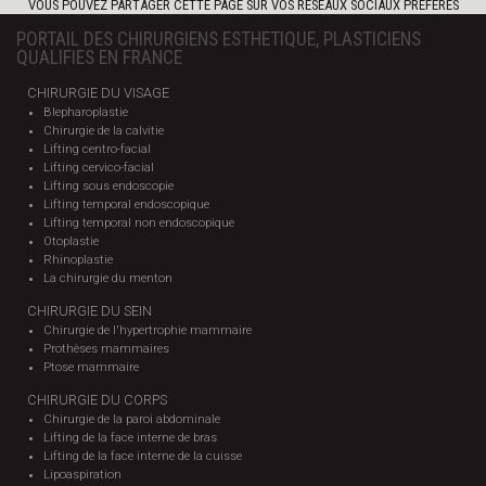
VOUS POUVEZ PARTAGER CETTE PAGE SUR VOS RÉSEAUX SOCIAUX PRÉFÉRÉS
PORTAIL DES CHIRURGIENS ESTHETIQUE, PLASTICIENS
QUALIFIES EN FRANCE
CHIRURGIE DU VISAGE
Blepharoplastie
Chirurgie de la calvitie
Lifting centro-facial
Lifting cervico-facial
Lifting sous endoscopie
Lifting temporal endoscopique
Lifting temporal non endoscopique
Otoplastie
Rhinoplastie
La chirurgie du menton
CHIRURGIE DU SEIN
Chirurgie de l'hypertrophie mammaire
Prothèses mammaires
Ptose mammaire
CHIRURGIE DU CORPS
Chirurgie de la paroi abdominale
Lifting de la face interne de bras
Lifting de la face interne de la cuisse
Lipoaspiration