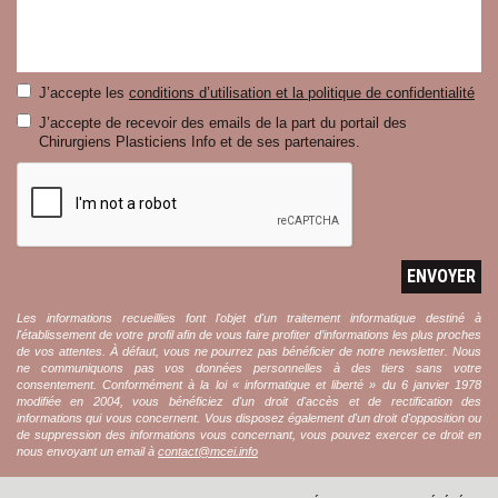
J’accepte les
conditions d’utilisation et la politique de confidentialité
J’accepte de recevoir des emails de la part du portail des
Chirurgiens Plasticiens Info et de ses partenaires.
ENVOYER
Les informations recueillies font l'objet d'un traitement informatique destiné à
l'établissement de votre profil afin de vous faire profiter d’informations les plus proches
de vos attentes. À défaut, vous ne pourrez pas bénéficier de notre newsletter. Nous
ne communiquons pas vos données personnelles à des tiers sans votre
consentement. Conformément à la loi « informatique et liberté » du 6 janvier 1978
modifiée en 2004, vous bénéficiez d'un droit d'accès et de rectification des
informations qui vous concernent. Vous disposez également d'un droit d'opposition ou
de suppression des informations vous concernant, vous pouvez exercer ce droit en
nous envoyant un email à
contact@mcei.info