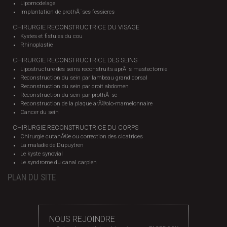
Lipomodelage
Implantation de prothÃ¨ses fessieres
CHIRURGIE RECONSTRUCTRICE DU VISAGE
Kystes et fistules du cou
Rhinoplastie
CHIRURGIE RECONSTRUCTRICE DES SEINS
Lipostructure des seins reconstruits aprÃ¨s mastectomie
Reconstruction du sein par lambeau grand dorsal
Reconstruction du sein par droit abdomen
Reconstruction du sein par prothÃ¨se
Reconstruction de la plaque arÃ©olo-mamelonnaire
Cancer du sein
CHIRURGIE RECONSTRUCTRICE DU CORPS
Chirurgie cutanÃ©e ou correction des cicatrices
La maladie de Dupuytren
Le kyste synovial
Le syndrome du canal carpien
PLAN DU SITE
NOUS REJOINDRE