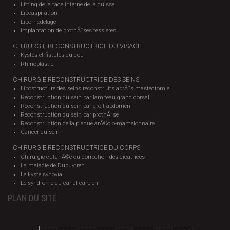
Lifting de la face interne de la cuisse
Lipoaspiration
Lipomodelage
Implantation de prothÃ¨ses fessieres
CHIRURGIE RECONSTRUCTRICE DU VISAGE
Kystes et fistules du cou
Rhinoplastie
CHIRURGIE RECONSTRUCTRICE DES SEINS
Lipostructure des seins reconstruits aprÃ¨s mastectomie
Reconstruction du sein par lambeau grand dorsal
Reconstruction du sein par droit abdomen
Reconstruction du sein par prothÃ¨se
Reconstruction de la plaque arÃ©olo-mamelonnaire
Cancer du sein
CHIRURGIE RECONSTRUCTRICE DU CORPS
Chirurgie cutanÃ©e ou correction des cicatrices
La maladie de Dupuytren
Le kyste synovial
Le syndrome du canal carpien
PLAN DU SITE