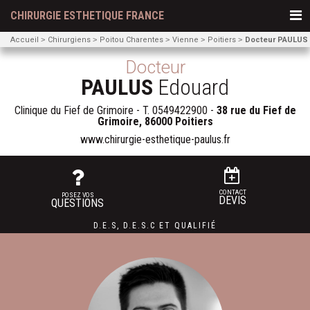
CHIRURGIE ESTHETIQUE FRANCE
Accueil
Chirurgiens
Poitou Charentes
Vienne
Poitiers
Docteur PAULUS
Docteur
PAULUS
Edouard
Clinique du Fief de Grimoire - T.
0549422900
-
38 rue du Fief de
Grimoire, 86000 Poitiers
www.chirurgie-esthetique-paulus.fr
CONTACT
POSEZ VOS
DEVIS
QUESTIONS
D.E.S
,
D.E.S.C
ET
QUALIFIÉ