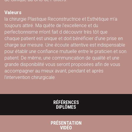
Valeurs
la chirurgie Plastique Reconstructrice et Esthétique m’a
toujours attiré. Ma quête de l’excellence et du
perfectionnisme m’ont fait d découvrir très tôt que
chaque patient est unique et doit bénéficier d’une prise en
charge sur mesure. Une écoute attentive est indispensable
pour établir une confiance mutuelle entre le praticien et son
patient. De même, une communication de qualité et une
grande disponibilité vous seront proposées afin de vous
accompagner au mieux avant, pendant et après
l’intervention chirurgicale.
RÉFÉRENCES
DIPLÔMES
PRÉSENTATION
VIDÉO