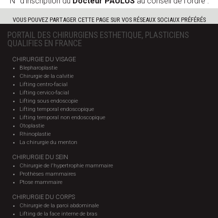
N° d'inscription du
Docteur PAULUS
au conseil de l'ordre :
VOUS POUVEZ PARTAGER CETTE PAGE SUR VOS RÉSEAUX SOCIAUX PRÉFÉRÉS
PORTAIL DES CHIRURGIENS ESTHETIQUE, PLASTICIENS
QUALIFIES EN FRANCE
CHIRURGIE DU VISAGE
Blepharoplastie
Chirurgie de la calvitie
Lifting centro-facial
Lifting cervico-facial
Lifting sous endoscopie
Lifting temporal endoscopique
Lifting temporal non endoscopique
Otoplastie
Rhinoplastie
La chirurgie du menton
CHIRURGIE DU SEIN
Chirurgie de l'hypertrophie mammaire
Prothèses mammaires
Ptose mammaire
CHIRURGIE DU CORPS
Chirurgie de la paroi abdominale
Lifting de la face interne de bras