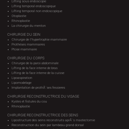
Lifting sous endoscopie
Lifting temporal endoscopique
Lifting temporal non endoscopique
Otoplastie
Rhinoplastie
La chirurgie du menton
CHIRURGIE DU SEIN
Chirurgie de l'hypertrophie mammaire
Prothèses mammaires
Ptose mammaire
CHIRURGIE DU CORPS
Chirurgie de la paroi abdominale
Lifting de la face interne de bras
Lifting de la face interne de la cuisse
Lipoaspiration
Lipomodelage
Implantation de prothÃ¨ses fessieres
CHIRURGIE RECONSTRUCTRICE DU VISAGE
Kystes et fistules du cou
Rhinoplastie
CHIRURGIE RECONSTRUCTRICE DES SEINS
Lipostructure des seins reconstruits aprÃ¨s mastectomie
Reconstruction du sein par lambeau grand dorsal