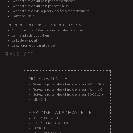
Reconstruction du sein par droit abdomen
Reconstruction du sein par prothÃ¨se
Reconstruction de la plaque arÃ©olo-mamelonnaire
Cancer du sein
CHIRURGIE RECONSTRUCTRICE DU CORPS
Chirurgie cutanÃ©e ou correction des cicatrices
La maladie de Dupuytren
Le kyste synovial
Le syndrome du canal carpien
PLAN DU SITE
NOUS REJOINDRE
Suivez le portail des chirurgiens sur FACEBOOK
Suivez le portail des chirurgiens sur TWITTER
Suivez le portail des chirurgiens sur GOOGLE +
LINKDIN
S'ABONNER À LA NEWSLETTER
AVERTISSEMENT
CALCULER VOTRE IMC
LEXIQUE