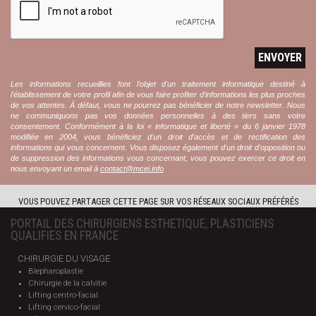
ENVOYER
Les informations recueillies font l'objet d'un traitement informatique destiné à
l'établissement de votre profil afin de vous faire profiter d’informations les plus proches
de vos attentes. À défaut, vous ne pourrez pas bénéficier de notre newsletter. Nous
ne communiquons pas vos données personnelles à des tiers sans votre
consentement. Conformément à la loi « informatique et liberté » du 6 janvier 1978
modifiée en 2004, vous bénéficiez d'un droit d'accès et de rectification des
informations qui vous concernent. Vous disposez également d'un droit d'opposition ou
de suppression des informations vous concernant, vous pouvez exercer ce droit en
nous envoyant un email à
contact@mcei.info
VOUS POUVEZ PARTAGER CETTE PAGE SUR VOS RÉSEAUX SOCIAUX PRÉFÉRÉS
PORTAIL DES CHIRURGIENS ESTHETIQUE, PLASTICIENS
QUALIFIES EN FRANCE
CHIRURGIE DU VISAGE
Blepharoplastie
Chirurgie de la calvitie
Lifting centro-facial
Lifting cervico-facial