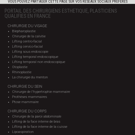
VOUS POUVEZ PARTAGER CETTE PAGE SUR VOS RÉSEAUX SOCIAUX PRÉFÉRÉS
PORTAIL DES CHIRURGIENS ESTHETIQUE, PLASTICIENS
QUALIFIES EN FRANCE
CHIRURGIE DU VISAGE
Blepharoplastie
Chirurgie de la calvitie
Lifting centro-facial
Lifting cervico-facial
Lifting sous endoscopie
Lifting temporal endoscopique
Lifting temporal non endoscopique
Otoplastie
Rhinoplastie
La chirurgie du menton
CHIRURGIE DU SEIN
Chirurgie de l'hypertrophie mammaire
Prothèses mammaires
Ptose mammaire
CHIRURGIE DU CORPS
Chirurgie de la paroi abdominale
Lifting de la face interne de bras
Lifting de la face interne de la cuisse
Lipoaspiration