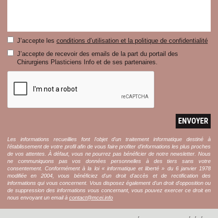
J’accepte les
conditions d’utilisation et la politique de confidentialité
J’accepte de recevoir des emails de la part du portail des
Chirurgiens Plasticiens Info et de ses partenaires.
ENVOYER
Les informations recueillies font l'objet d'un traitement informatique destiné à
l'établissement de votre profil afin de vous faire profiter d’informations les plus proches
de vos attentes. À défaut, vous ne pourrez pas bénéficier de notre newsletter. Nous
ne communiquons pas vos données personnelles à des tiers sans votre
consentement. Conformément à la loi « informatique et liberté » du 6 janvier 1978
modifiée en 2004, vous bénéficiez d'un droit d'accès et de rectification des
informations qui vous concernent. Vous disposez également d'un droit d'opposition ou
de suppression des informations vous concernant, vous pouvez exercer ce droit en
nous envoyant un email à
contact@mcei.info