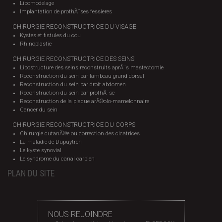
Lipomodelage
Implantation de prothÃ¨ses fessieres
CHIRURGIE RECONSTRUCTRICE DU VISAGE
Kystes et fistules du cou
Rhinoplastie
CHIRURGIE RECONSTRUCTRICE DES SEINS
Lipostructure des seins reconstruits aprÃ¨s mastectomie
Reconstruction du sein par lambeau grand dorsal
Reconstruction du sein par droit abdomen
Reconstruction du sein par prothÃ¨se
Reconstruction de la plaque arÃ©olo-mamelonnaire
Cancer du sein
CHIRURGIE RECONSTRUCTRICE DU CORPS
Chirurgie cutanÃ©e ou correction des cicatrices
La maladie de Dupuytren
Le kyste synovial
Le syndrome du canal carpien
PLAN DU SITE
NOUS REJOINDRE