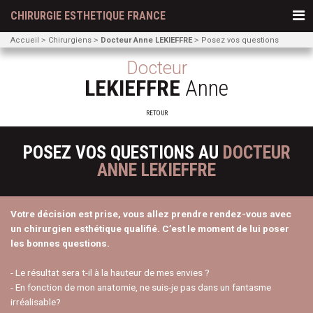
CHIRURGIE ESTHETIQUE FRANCE
Accueil
Chirurgiens
Docteur Anne LEKIEFFRE
Posez vos questions
Docteur
LEKIEFFRE
Anne
RETOUR
POSEZ VOS QUESTIONS AU
DOCTEUR
ANNE LEKIEFFRE
Votre décision est prise, vous allez prendre rendez-vous avec
un chirurgien esthétique qualifié. C’est le moment de lui poser
les bonnes questions.
- Le résultat sera t-il à la hauteur de mes envies ?
- En fonction de mon anatomie, ne suis-je pas dans un fantasme
irréalisable?