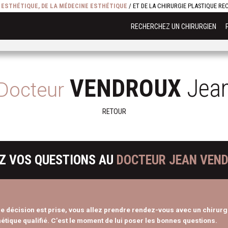
E ESTHÉTIQUE, DE LA MÉDECINE ESTHÉTIQUE
/ ET DE LA CHIRURGIE PLASTIQUE R
RECHERCHEZ UN CHIRURGIEN
VENDROUX
Jea
Docteur
RETOUR
Z VOS QUESTIONS AU
DOCTEUR JEAN VEN
re décision est prise, vous allez prendre rendez-vous avec un chirurg
étique qualifié. C’est le moment de lui poser les bonnes questions.