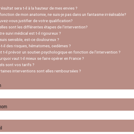
 résultat sera t-il à la hauteur de mes envies ?
 fonction de mon anatomie, ne suis-je pas dans un fantasme irréalisable?
uvez-vous justifier de votre qualification?
elles sont les différentes étapes de l’intervention?
tre suivi médical est t-il rigoureux ?
 suis sensible, est-ce douloureux ?
a-t-il des risques, hématomes, oedèmes ?
ut t-il prévoir un soutien psychologique en fonction de l’intervention ?
urquoi vaut t-il mieux se faire opérer en France ?
els sont vos tarifs ?
rtaines interventions sont elles remboursées ?
m
nom
il