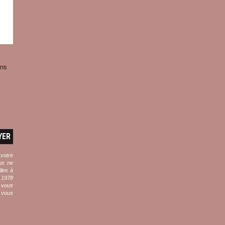
ens
YER
 votre
ous ne
les à
r 1978
i vous
s vous