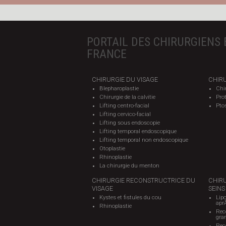
PORTAIL DES CHIRURGIENS 
FRANCE
CHIRURGIE DU VISAGE
CHIRU
Blepharoplastie
Chi
Chirurgie de la calvitie
Pro
Lifting centro-facial
Pto
Lifting cervico-facial
Lifting sous endoscopie
Lifting temporal endoscopique
Lifting temporal non endoscopique
Otoplastie
Rhinoplastie
La chirurgie du menton
CHIRURGIE RECONSTRUCTRICE DU
CHIR
VISAGE
SEINS
Kystes et fistules du cou
Lipo
apr
Rhinoplastie
Rec
gra
Reco