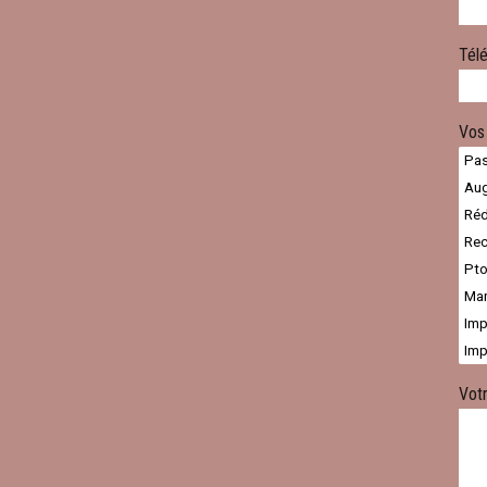
Tél
Vos
Vot