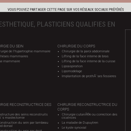
VOUS POUVEZ PARTAGER CETTE PAGE SUR VOS RÉSEAUX SOCIAUX PRÉFÉRÉS
ESTHETIQUE, PLASTICIENS QUALIFIES EN
RGIE DU SEIN
CHIRURGIE DU CORPS
rurgie de l'hypertrophie mammaire
Chirurgie de la paroi abdominale
thèses mammaires
Lifting de la face interne de bras
se mammaire
Lifting de la face interne de la cuisse
Lipoaspiration
Lipomodelage
Implantation de prothÃ¨ses fessieres
URGIE RECONSTRUCTRICE DES
CHIRURGIE RECONSTRUCTRICE DU
CORPS
structure des seins reconstruits
Chirurgie cutanÃ©e ou correction des
Ã¨s mastectomie
cicatrices
onstruction du sein par lambeau
La maladie de Dupuytren
nd dorsal
Le kyste synovial
nstruction du sein par droit