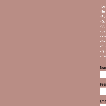
- Le
- En
- Po
- Qu
- Vo
- Je
- Y 
- Fa
- Po
- Qu
- Ce
No
Pré
Ema