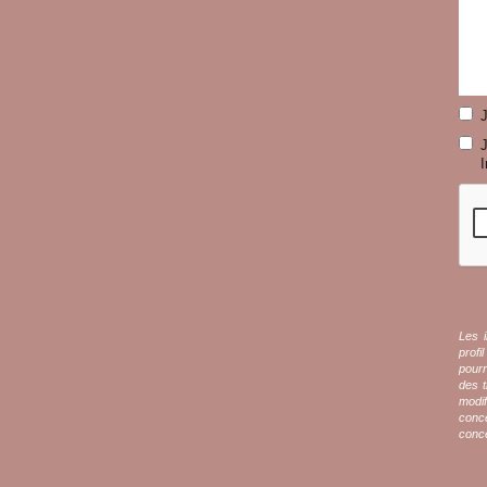
J
I
Les i
profi
pour
des t
modif
conce
conce