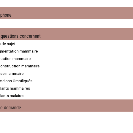
éphone
 questions concernent
re demande