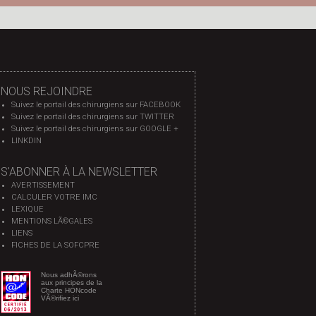
NOUS REJOINDRE
Suivez le portail des chirurgiens sur FACEBOOK
Suivez le portail des chirurgiens sur TWITTER
Suivez le portail des chirurgiens sur GOOGLE +
LINKDIN
S'ABONNER À LA NEWSLETTER
AVERTISSEMENT
CALCULER VOTRE IMC
LEXIQUE
MENTIONS LÃ©GALES
LIENS
FICHES DE LA SOFCPRE
Nous adhÃ©rons
aux principes de la
Charte HONcode
VÃ©rifiez ici