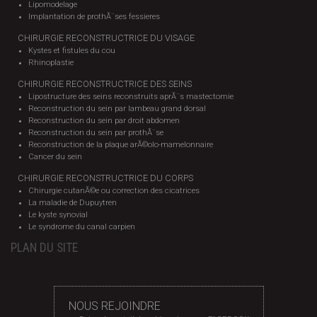
Lipomodelage
Implantation de prothÃ¨ses fessieres
CHIRURGIE RECONSTRUCTRICE DU VISAGE
Kystes et fistules du cou
Rhinoplastie
CHIRURGIE RECONSTRUCTRICE DES SEINS
Lipostructure des seins reconstruits aprÃ¨s mastectomie
Reconstruction du sein par lambeau grand dorsal
Reconstruction du sein par droit abdomen
Reconstruction du sein par prothÃ¨se
Reconstruction de la plaque arÃ©olo-mamelonnaire
Cancer du sein
CHIRURGIE RECONSTRUCTRICE DU CORPS
Chirurgie cutanÃ©e ou correction des cicatrices
La maladie de Dupuytren
Le kyste synovial
Le syndrome du canal carpien
PLAN DU SITE
NOUS REJOINDRE