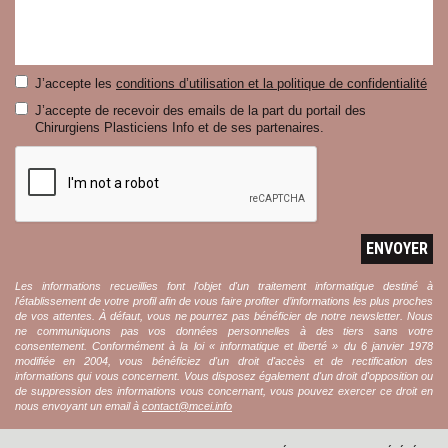
J’accepte les
conditions d’utilisation et la politique de confidentialité
J’accepte de recevoir des emails de la part du portail des
Chirurgiens Plasticiens Info et de ses partenaires.
ENVOYER
Les informations recueillies font l'objet d'un traitement informatique destiné à
l'établissement de votre profil afin de vous faire profiter d’informations les plus proches
de vos attentes. À défaut, vous ne pourrez pas bénéficier de notre newsletter. Nous
ne communiquons pas vos données personnelles à des tiers sans votre
consentement. Conformément à la loi « informatique et liberté » du 6 janvier 1978
modifiée en 2004, vous bénéficiez d'un droit d'accès et de rectification des
informations qui vous concernent. Vous disposez également d'un droit d'opposition ou
de suppression des informations vous concernant, vous pouvez exercer ce droit en
nous envoyant un email à
contact@mcei.info