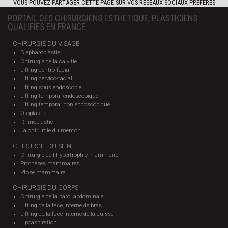
VOUS POUVEZ PARTAGER CETTE PAGE SUR VOS RÉSEAUX SOCIAUX PRÉFÉRÉS
PORTAIL DES CHIRURGIENS ESTHETIQUE, PLASTICIENS
QUALIFIES EN FRANCE
CHIRURGIE DU VISAGE
Blepharoplastie
Chirurgie de la calvitie
Lifting centro-facial
Lifting cervico-facial
Lifting sous endoscopie
Lifting temporal endoscopique
Lifting temporal non endoscopique
Otoplastie
Rhinoplastie
La chirurgie du menton
CHIRURGIE DU SEIN
Chirurgie de l'hypertrophie mammaire
Prothèses mammaires
Ptose mammaire
CHIRURGIE DU CORPS
Chirurgie de la paroi abdominale
Lifting de la face interne de bras
Lifting de la face interne de la cuisse
Lipoaspiration