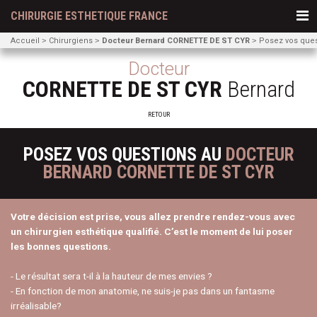
CHIRURGIE ESTHETIQUE FRANCE
Accueil
Chirurgiens
Docteur Bernard CORNETTE DE ST CYR
Posez vos ques
Docteur
CORNETTE DE ST CYR
Bernard
RETOUR
POSEZ VOS QUESTIONS AU
DOCTEUR
BERNARD CORNETTE DE ST CYR
Votre décision est prise, vous allez prendre rendez-vous avec
un chirurgien esthétique qualifié. C’est le moment de lui poser
les bonnes questions.
- Le résultat sera t-il à la hauteur de mes envies ?
- En fonction de mon anatomie, ne suis-je pas dans un fantasme
irréalisable?