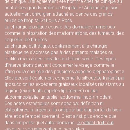
de clinique. J'ai également été nommé chef de clinique au
centre des grands brûlés de l'hôpital St Antoine et je suis
actuellement chirurgien-attaché au centre des grands
brûlés de l'hôpital St Louis à Paris.
La chirurgie plastique couvre des domaines immenses
comme la réparation des malformations, des tumeurs, des
séquelles de brûlures
.
La chirurgie esthétique, contrairement à la chirurgie
plastique ne s'adresse pas à des patients malades ou
mutilés mais à des individus en bonne santé. Ces types
d'interventions peuvent concerner le visage comme le
lifting ou la chirurgie des paupières appelée blépharoplastie.
Elles peuvent également concerner la silhouette
traitant par
liposuccion
les excédents graisseux localisés résistants au
régime (excédents appelés lipoméries) ou par
abdominoplastie, un tablier abdominal incommodant.
Ces actes esthétiques sont donc par définition ni
obligatoires, ni urgents. Ils ont pour but d'apporter du bien-
être et de l'embellissement. C'est ainsi, plus encore que
dans n'importe quel autre domaine,
le patient doit tout
savoir sur son intervention et ses suites.