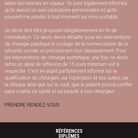
selon les normes en vigueur. Ils sont également informés
qu'ils auront un suivi opératoire personnalisé et qu'ils
peuvent me joindre à tout moment sur mon portable.
Un devis doit être proposé obligatoirement en fin de
consultation. Ce devis devra détailler pour les interventions
de chirurgie plastique le codage de la nomenclature de la
sécurité sociale et précisément tout dépassement. Pour
les interventions de chirurgie esthétique, une fois ce devis
remis un délai de réflexion de 15 jours minimum est à
respecter. C'est en étant parfaitement informé sur la
qualification du chirurgien, sur l'opération et ses suites, sur
la clinique ainsi que sur le coût, que le patient pourra confier
sans crainte sa santé et sa beauté à son chirurgien.
PRENDRE RENDEZ-VOUS
RÉFÉRENCES
DIPLÔMES