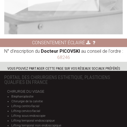
CONSENTEMENT ÉCLAIRÉ
N° d'inscription du
Docteur PICOVSKI
au conseil de l'ordre :
68246
VOUS POUVEZ PARTAGER CETTE PAGE SUR VOS RÉSEAUX SOCIAUX PRÉFÉRÉS
PORTAIL DES CHIRURGIENS ESTHETIQUE, PLASTICIENS
QUALIFIES EN FRANCE
CHIRURGIE DU VISAGE
Blepharoplastie
Chirurgie de la calvitie
Lifting centro-facial
Lifting cervico-facial
Lifting sous endoscopie
Lifting temporal endoscopique
Lifting temporal non endoscopique