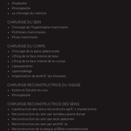
Otoplastie
Rhinoplastie
La chirurgie du menton
CHIRURGIE DU SEIN
Chirurgie de l'hypertrophie mammaire
Prothèses mammaires
Ptose mammaire
CHIRURGIE DU CORPS
Chirurgie de la paroi abdominale
Lifting de la face interne de bras
Lifting de la face interne de la cuisse
Lipoaspiration
Lipomodelage
Implantation de prothÃ¨ses fessieres
CHIRURGIE RECONSTRUCTRICE DU VISAGE
Kystes et fistules du cou
Rhinoplastie
CHIRURGIE RECONSTRUCTRICE DES SEINS
Lipostructure des seins reconstruits aprÃ¨s mastectomie
Reconstruction du sein par lambeau grand dorsal
Reconstruction du sein par droit abdomen
Reconstruction du sein par prothÃ¨se
Reconstruction de la plaque arÃ©olo-mamelonnaire