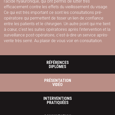
l’acide hyaluronique, qui ont permis de lutter très
efficacement contre les effets du vieillissement du visage.
Ce qui est très important ce sont les consultations pré-
opératoire qui permettent de tisser un lien de confiance
entre les patients et le chirurgien. Un autre point qui me tient
à cœur, c’est les suites opératoires après l'intervention et la
surveillance post-opératoire, c'est-à-dire un service après-
vente très serré. Au plaisir de vous voir en consultation.
RÉFÉRENCES
DIPLÔMES
PRÉSENTATION
VIDÉO
INTERVENTIONS
PRATIQUÉES