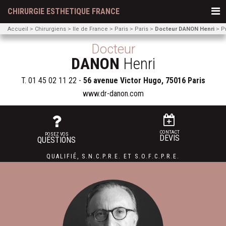
CHIRURGIE ESTHETIQUE FRANCE
Accueil
Chirurgiens
Ile de France
Paris
Paris
Docteur DANON Henri
P
Docteur
DANON
Henri
T.
01 45 02 11 22
-
56 avenue Victor Hugo, 75016 Paris
www.dr-danon.com
CONTACT
POSEZ VOS
DEVIS
QUESTIONS
QUALIFIÉ
,
S.N.C.P.R.E.
ET
S.O.F.C.P.R.E.