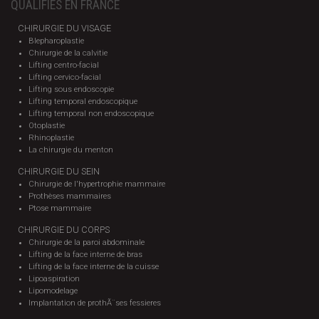
QUALIFIES EN FRANCE
CHIRURGIE DU VISAGE
Blepharoplastie
Chirurgie de la calvitie
Lifting centro-facial
Lifting cervico-facial
Lifting sous endoscopie
Lifting temporal endoscopique
Lifting temporal non endoscopique
Otoplastie
Rhinoplastie
La chirurgie du menton
CHIRURGIE DU SEIN
Chirurgie de l'hypertrophie mammaire
Prothèses mammaires
Ptose mammaire
CHIRURGIE DU CORPS
Chirurgie de la paroi abdominale
Lifting de la face interne de bras
Lifting de la face interne de la cuisse
Lipoaspiration
Lipomodelage
Implantation de prothÃ¨ses fessieres