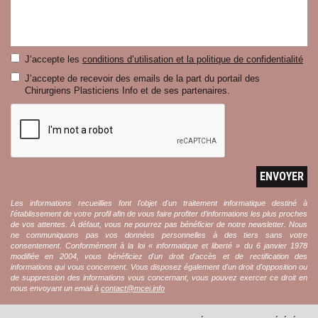
J’accepte les
conditions d’utilisation et la politique de confidentialité
J’accepte de recevoir des emails de la part du portail des
Chirurgiens Plasticiens Info et de ses partenaires.
ENVOYER
Les informations recueillies font l'objet d'un traitement informatique destiné à
l'établissement de votre profil afin de vous faire profiter d’informations les plus proches
de vos attentes. À défaut, vous ne pourrez pas bénéficier de notre newsletter. Nous
ne communiquons pas vos données personnelles à des tiers sans votre
consentement. Conformément à la loi « informatique et liberté » du 6 janvier 1978
modifiée en 2004, vous bénéficiez d'un droit d'accès et de rectification des
informations qui vous concernent. Vous disposez également d'un droit d'opposition ou
de suppression des informations vous concernant, vous pouvez exercer ce droit en
nous envoyant un email à
contact@mcei.info