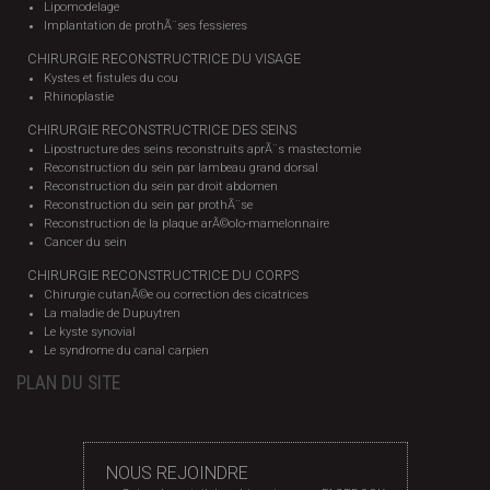
Lipomodelage
Implantation de prothÃ¨ses fessieres
CHIRURGIE RECONSTRUCTRICE DU VISAGE
Kystes et fistules du cou
Rhinoplastie
CHIRURGIE RECONSTRUCTRICE DES SEINS
Lipostructure des seins reconstruits aprÃ¨s mastectomie
Reconstruction du sein par lambeau grand dorsal
Reconstruction du sein par droit abdomen
Reconstruction du sein par prothÃ¨se
Reconstruction de la plaque arÃ©olo-mamelonnaire
Cancer du sein
CHIRURGIE RECONSTRUCTRICE DU CORPS
Chirurgie cutanÃ©e ou correction des cicatrices
La maladie de Dupuytren
Le kyste synovial
Le syndrome du canal carpien
PLAN DU SITE
NOUS REJOINDRE