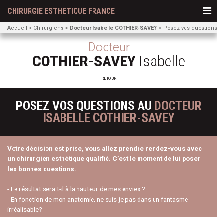
CHIRURGIE ESTHETIQUE FRANCE
Accueil
Chirurgiens
Docteur Isabelle COTHIER-SAVEY
Posez vos questions
Docteur
COTHIER-SAVEY
Isabelle
RETOUR
POSEZ VOS QUESTIONS AU
DOCTEUR
ISABELLE COTHIER-SAVEY
Votre décision est prise, vous allez prendre rendez-vous avec
un chirurgien esthétique qualifié. C’est le moment de lui poser
les bonnes questions.
- Le résultat sera t-il à la hauteur de mes envies ?
- En fonction de mon anatomie, ne suis-je pas dans un fantasme
irréalisable?