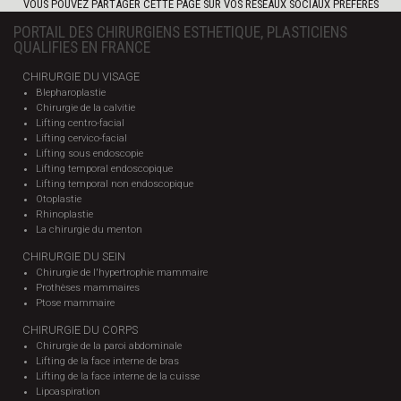
VOUS POUVEZ PARTAGER CETTE PAGE SUR VOS RÉSEAUX SOCIAUX PRÉFÉRÉS
PORTAIL DES CHIRURGIENS ESTHETIQUE, PLASTICIENS
QUALIFIES EN FRANCE
CHIRURGIE DU VISAGE
Blepharoplastie
Chirurgie de la calvitie
Lifting centro-facial
Lifting cervico-facial
Lifting sous endoscopie
Lifting temporal endoscopique
Lifting temporal non endoscopique
Otoplastie
Rhinoplastie
La chirurgie du menton
CHIRURGIE DU SEIN
Chirurgie de l'hypertrophie mammaire
Prothèses mammaires
Ptose mammaire
CHIRURGIE DU CORPS
Chirurgie de la paroi abdominale
Lifting de la face interne de bras
Lifting de la face interne de la cuisse
Lipoaspiration