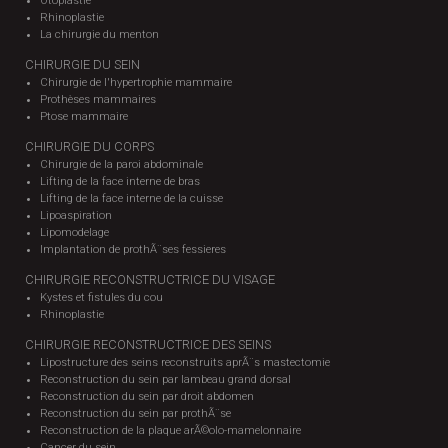
Otoplastie
Rhinoplastie
La chirurgie du menton
CHIRURGIE DU SEIN
Chirurgie de l'hypertrophie mammaire
Prothèses mammaires
Ptose mammaire
CHIRURGIE DU CORPS
Chirurgie de la paroi abdominale
Lifting de la face interne de bras
Lifting de la face interne de la cuisse
Lipoaspiration
Lipomodelage
Implantation de prothÃ¨ses fessieres
CHIRURGIE RECONSTRUCTRICE DU VISAGE
Kystes et fistules du cou
Rhinoplastie
CHIRURGIE RECONSTRUCTRICE DES SEINS
Lipostructure des seins reconstruits aprÃ¨s mastectomie
Reconstruction du sein par lambeau grand dorsal
Reconstruction du sein par droit abdomen
Reconstruction du sein par prothÃ¨se
Reconstruction de la plaque arÃ©olo-mamelonnaire
Cancer du sein