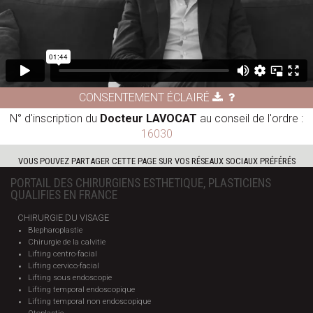
CONSENTEMENT ÉCLAIRÉ
N° d'inscription du
Docteur LAVOCAT
au conseil de l'ordre :
16030
VOUS POUVEZ PARTAGER CETTE PAGE SUR VOS RÉSEAUX SOCIAUX PRÉFÉRÉS
PORTAIL DES CHIRURGIENS ESTHETIQUE, PLASTICIENS
QUALIFIES EN FRANCE
CHIRURGIE DU VISAGE
Blepharoplastie
Chirurgie de la calvitie
Lifting centro-facial
Lifting cervico-facial
Lifting sous endoscopie
Lifting temporal endoscopique
Lifting temporal non endoscopique