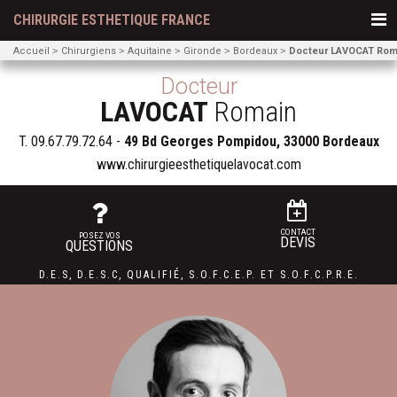
CHIRURGIE ESTHETIQUE FRANCE
Accueil
Chirurgiens
Aquitaine
Gironde
Bordeaux
Docteur LAVOCAT Rom
Docteur
LAVOCAT
Romain
T.
09.67.79.72.64
-
49 Bd Georges Pompidou, 33000 Bordeaux
www.chirurgieesthetiquelavocat.com
CONTACT
POSEZ VOS
DEVIS
QUESTIONS
D.E.S
,
D.E.S.C
,
QUALIFIÉ
,
S.O.F.C.E.P. ET
S.O.F.C.P.R.E.