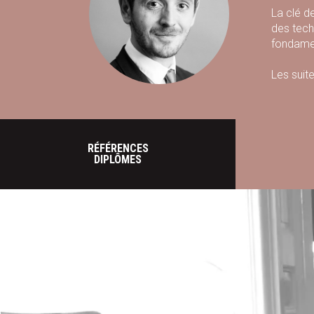
La clé de
des tech
fondamen
Les suite
patient 
RÉFÉRENCES
DIPLÔMES