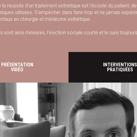
 la réussite d’un traitement esthétique est l‘écoute du patient, d
niques utilisées. S’empêcher dans faire trop et ne jamais expéri
taux en chirurgie et médecine esthétique.
s sont ainsi mineures, l’éviction sociale courte et le suivi toujo
est unique.
PRÉSENTATION
INTERVENTIONS
VIDÉO
PRATIQUÉES