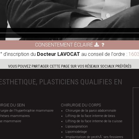
CONSENTEMENT ÉCLAIRÉ
° d'inscription du
Docteur LAVOCAT
au conseil de l'ordre :
160
VOUS POUVEZ PARTAGER CETTE PAGE SUR VOS RÉSEAUX SOCIAUX PRÉFÉRÉS
ESTHETIQUE, PLASTICIENS QUALIFIES EN
RGIE DU SEIN
CHIRURGIE DU CORPS
rurgie de l'hypertrophie mammaire
Chirurgie de la paroi abdominale
thèses mammaires
Lifting de la face interne de bras
se mammaire
Lifting de la face interne de la cuisse
Lipoaspiration
Lipomodelage
Implantation de prothÃ¨ses fessieres