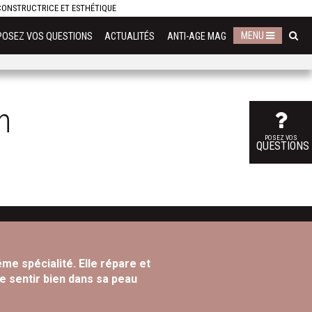
ECONSTRUCTRICE ET ESTHÉTIQUE
MENU
POSEZ VOS QUESTIONS
ACTUALITÉS
ANTI-AGE MAG
n
POSEZ VOS
QUESTIONS
me spécialité. Elle répare et
se sentir bien dans sa peau