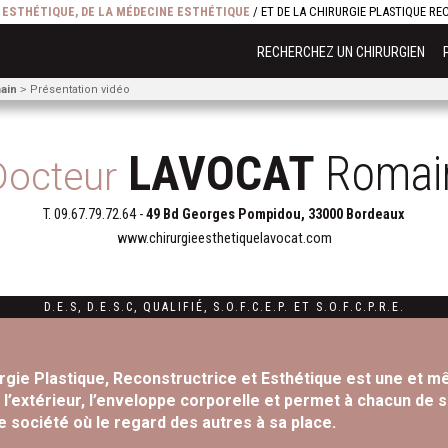
E ESTHÉTIQUE, DE LA MÉDECINE ESTHÉTIQUE
/ ET DE LA CHIRURGIE PLASTIQUE R
RECHERCHEZ UN CHIRURGIEN
ain
Présentation vidéo
LAVOCAT
Romai
Docteur
T.
09.67.79.72.64
-
49 Bd Georges Pompidou, 33000 Bordeaux
www.chirurgieesthetiquelavocat.com
D.E.S
,
D.E.S.C
,
QUALIFIÉ
,
S.O.F.C.E.P. ET
S.O.F.C.P.R.E.
rgie Plastique, Reconstructrice et Esthétique est une et mê
 l’extérieur, l’enveloppe corporelle et permet à chacun de 
e société où le regard des autres à sa place.