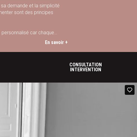
e sa demande et la simplicité
menter sont des principes
urs personnalisé car chaque
En savoir +
CONSULTATION
INTERVENTION