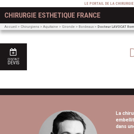
LE PORTAIL DE LA CHIRURGI
CHIRURGIE ESTHETIQUE FRANCE
Accueil
Chirurgiens
Aquitaine
Gironde
Bordeaux
Docteur LAVOCAT Rom
CONTACT
DEVIS
La chiru
embellit
dans un