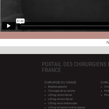
N
PORTAIL DES CHIRURGIENS 
FRANCE
CHIRURGIE DU VISAGE
CHIRU
Blepharoplastie
Chi
Chirurgie de la calvitie
Pro
Lifting centro-facial
Pto
Lifting cervico-facial
Lifting sous endoscopie
Lifting temporal endoscopique