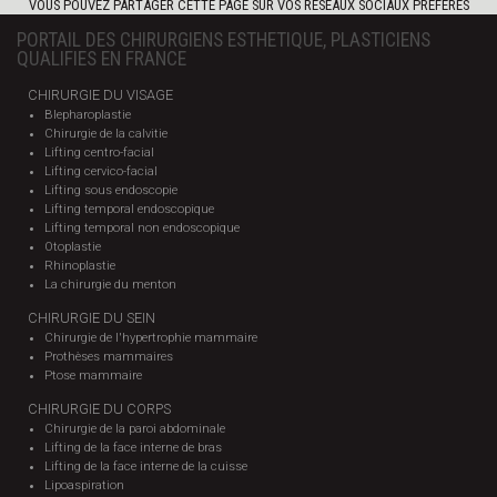
VOUS POUVEZ PARTAGER CETTE PAGE SUR VOS RÉSEAUX SOCIAUX PRÉFÉRÉS
PORTAIL DES CHIRURGIENS ESTHETIQUE, PLASTICIENS
QUALIFIES EN FRANCE
CHIRURGIE DU VISAGE
Blepharoplastie
Chirurgie de la calvitie
Lifting centro-facial
Lifting cervico-facial
Lifting sous endoscopie
Lifting temporal endoscopique
Lifting temporal non endoscopique
Otoplastie
Rhinoplastie
La chirurgie du menton
CHIRURGIE DU SEIN
Chirurgie de l'hypertrophie mammaire
Prothèses mammaires
Ptose mammaire
CHIRURGIE DU CORPS
Chirurgie de la paroi abdominale
Lifting de la face interne de bras
Lifting de la face interne de la cuisse
Lipoaspiration