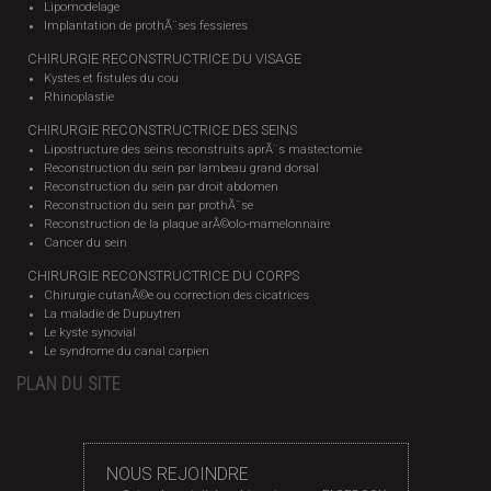
Lipomodelage
Implantation de prothÃ¨ses fessieres
CHIRURGIE RECONSTRUCTRICE DU VISAGE
Kystes et fistules du cou
Rhinoplastie
CHIRURGIE RECONSTRUCTRICE DES SEINS
Lipostructure des seins reconstruits aprÃ¨s mastectomie
Reconstruction du sein par lambeau grand dorsal
Reconstruction du sein par droit abdomen
Reconstruction du sein par prothÃ¨se
Reconstruction de la plaque arÃ©olo-mamelonnaire
Cancer du sein
CHIRURGIE RECONSTRUCTRICE DU CORPS
Chirurgie cutanÃ©e ou correction des cicatrices
La maladie de Dupuytren
Le kyste synovial
Le syndrome du canal carpien
PLAN DU SITE
NOUS REJOINDRE