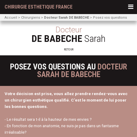
CHIRURGIE ESTHETIQUE FRANCE
Accueil
Chirurgiens
Docteur Sarah DE BABECHE
Posez vos questions
Docteur
DE BABECHE
Sarah
RETOUR
POSEZ VOS QUESTIONS AU
DOCTEUR
SARAH DE BABECHE
Votre décision est prise, vous allez prendre rendez-vous avec
un chirurgien esthétique qualifié. C’est le moment de lui poser
les bonnes questions.
- Le résultat sera t-il à la hauteur de mes envies ?
- En fonction de mon anatomie, ne suis-je pas dans un fantasme
irréalisable?