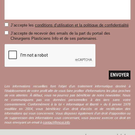
J’accepte les
conditions d’utilisation et la politique de confidentialité
J’accepte de recevoir des emails de la part du portail des
Chirurgiens Plasticiens Info et de ses partenaires.
ENVOYER
Les informations recueillies font l'objet d'un traitement informatique destiné à
l'établissement de votre profil afin de vous faire profiter d’informations les plus proches
de vos attentes. À défaut, vous ne pourrez pas bénéficier de notre newsletter. Nous
ne communiquons pas vos données personnelles à des tiers sans votre
consentement. Conformément à la loi « informatique et liberté » du 6 janvier 1978
modifiée en 2004, vous bénéficiez d'un droit d'accès et de rectification des
informations qui vous concernent. Vous disposez également d'un droit d'opposition ou
de suppression des informations vous concernant, vous pouvez exercer ce droit en
nous envoyant un email à
contact@mcei.info