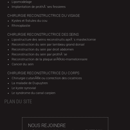
Lipomodelage
Implantation de prothÃ¨ses fessieres
CHIRURGIE RECONSTRUCTRICE DU VISAGE
Kystes et fistules du cou
Rhinoplastie
CHIRURGIE RECONSTRUCTRICE DES SEINS
Lipostructure des seins reconstruits aprÃ¨s mastectomie
Reconstruction du sein par lambeau grand dorsal
Reconstruction du sein par droit abdomen
Reconstruction du sein par prothÃ¨se
Reconstruction de la plaque arÃ©olo-mamelonnaire
Cancer du sein
CHIRURGIE RECONSTRUCTRICE DU CORPS
Chirurgie cutanÃ©e ou correction des cicatrices
La maladie de Dupuytren
Le kyste synovial
Le syndrome du canal carpien
PLAN DU SITE
NOUS REJOINDRE