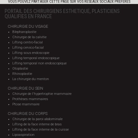
VOUS POUVEZ PARTAGER CETTE PAGE SUR VOS RÉSEAUX SOCIAUX PRÉFÉRÉS
PORTAIL DES CHIRURGIENS ESTHETIQUE, PLASTICIENS
QUALIFIES EN FRANCE
CHIRURGIE DU VISAGE
Blepharoplastie
Chirurgie de la calvitie
Lifting centro-facial
Lifting cervico-facial
Lifting sous endoscopie
Lifting temporal endoscopique
Lifting temporal non endoscopique
Otoplastie
Rhinoplastie
La chirurgie du menton
CHIRURGIE DU SEIN
Chirurgie de l'hypertrophie mammaire
Prothèses mammaires
Ptose mammaire
CHIRURGIE DU CORPS
Chirurgie de la paroi abdominale
Lifting de la face interne de bras
Lifting de la face interne de la cuisse
Lipoaspiration