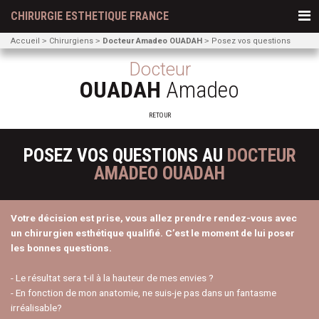
CHIRURGIE ESTHETIQUE FRANCE
Accueil
Chirurgiens
Docteur Amadeo OUADAH
Posez vos questions
Docteur
OUADAH
Amadeo
RETOUR
POSEZ VOS QUESTIONS AU
DOCTEUR
AMADEO OUADAH
Votre décision est prise, vous allez prendre rendez-vous avec
un chirurgien esthétique qualifié. C’est le moment de lui poser
les bonnes questions.
- Le résultat sera t-il à la hauteur de mes envies ?
- En fonction de mon anatomie, ne suis-je pas dans un fantasme
irréalisable?