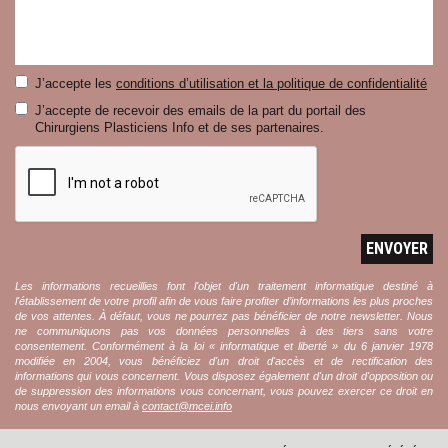
J’accepte les
conditions d’utilisation et la politique de confidentialité
J’accepte de recevoir des emails de la part du portail des
Chirurgiens Plasticiens Info et de ses partenaires.
ENVOYER
Les informations recueillies font l'objet d'un traitement informatique destiné à
l'établissement de votre profil afin de vous faire profiter d’informations les plus proches
de vos attentes. À défaut, vous ne pourrez pas bénéficier de notre newsletter. Nous
ne communiquons pas vos données personnelles à des tiers sans votre
consentement. Conformément à la loi « informatique et liberté » du 6 janvier 1978
modifiée en 2004, vous bénéficiez d'un droit d'accès et de rectification des
informations qui vous concernent. Vous disposez également d'un droit d'opposition ou
de suppression des informations vous concernant, vous pouvez exercer ce droit en
nous envoyant un email à
contact@mcei.info