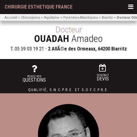
CHIRURGIE ESTHETIQUE FRANCE
Accueil
Chirurgiens
Aquitaine
Pyrénées-Atlantiques
Biarritz
Docteur O
Docteur
OUADAH
Amadeo
T.
05 59 03 19 21
-
2 AllÃ©e des Ormeaux, 64200 Biarritz
CONTACT
POSEZ VOS
DEVIS
QUESTIONS
QUALIFIÉ
,
S.N.C.P.R.E.
ET
S.O.F.C.P.R.E.