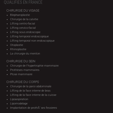
QUALIFIES EN FRANCE
CHIRURGIE DU VISAGE
Blepharoplastie
Chirurgie de la calvitie
Lifting centro-facial
Lifting cervico-facial
Lifting sous endoscopie
Lifting temporal endoscopique
Lifting temporal non endoscopique
Otoplastie
Rhinoplastie
La chirurgie du menton
CHIRURGIE DU SEIN
Chirurgie de l'hypertrophie mammaire
Prothèses mammaires
Ptose mammaire
CHIRURGIE DU CORPS
Chirurgie de la paroi abdominale
Lifting de la face interne de bras
Lifting de la face interne de la cuisse
Lipoaspiration
Lipomodelage
Implantation de prothÃ¨ses fessieres