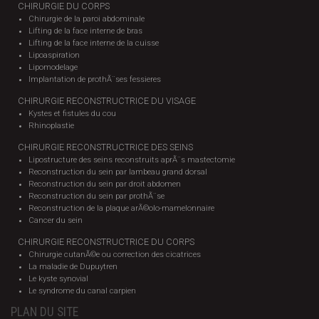
CHIRURGIE DU CORPS
Chirurgie de la paroi abdominale
Lifting de la face interne de bras
Lifting de la face interne de la cuisse
Lipoaspiration
Lipomodelage
Implantation de prothÃ¨ses fessieres
CHIRURGIE RECONSTRUCTRICE DU VISAGE
Kystes et fistules du cou
Rhinoplastie
CHIRURGIE RECONSTRUCTRICE DES SEINS
Lipostructure des seins reconstruits aprÃ¨s mastectomie
Reconstruction du sein par lambeau grand dorsal
Reconstruction du sein par droit abdomen
Reconstruction du sein par prothÃ¨se
Reconstruction de la plaque arÃ©olo-mamelonnaire
Cancer du sein
CHIRURGIE RECONSTRUCTRICE DU CORPS
Chirurgie cutanÃ©e ou correction des cicatrices
La maladie de Dupuytren
Le kyste synovial
Le syndrome du canal carpien
PLAN DU SITE