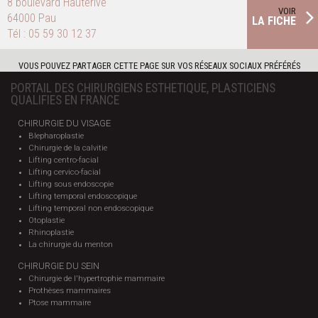
8 boulevard Hauterive
VOIR
64000 Pau
LA FICHE
Tél :
05 59 30 12 37
VOUS POUVEZ PARTAGER CETTE PAGE SUR VOS RÉSEAUX SOCIAUX PRÉFÉRÉS
PORTAIL DES CHIRURGIENS ESTHETIQUE, PLASTICIENS
QUALIFIES EN FRANCE
CHIRURGIE DU VISAGE
Blepharoplastie
Chirurgie de la calvitie
Lifting centro-facial
Lifting cervico-facial
Lifting sous endoscopie
Lifting temporal endoscopique
Lifting temporal non endoscopique
Otoplastie
Rhinoplastie
La chirurgie du menton
CHIRURGIE DU SEIN
Chirurgie de l'hypertrophie mammaire
Prothèses mammaires
Ptose mammaire