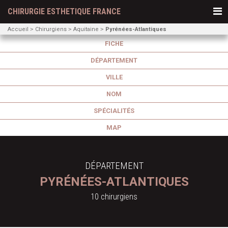
CHIRURGIE ESTHETIQUE FRANCE
Accueil
Chirurgiens
Aquitaine
Pyrénées-Atlantiques
FICHE
DÉPARTEMENT
VILLE
NOM
SPÉCIALITÉS
MAP
DÉPARTEMENT
PYRÉNÉES-ATLANTIQUES
10 chirurgiens