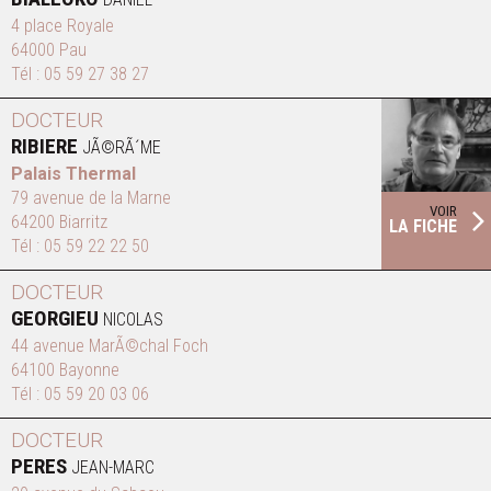
4 place Royale
64000 Pau
Tél :
05 59 27 38 27
DOCTEUR
RIBIERE
JÃ©RÃ´ME
Palais Thermal
79 avenue de la Marne
VOIR
64200 Biarritz
LA FICHE
Tél :
05 59 22 22 50
DOCTEUR
GEORGIEU
NICOLAS
44 avenue MarÃ©chal Foch
64100 Bayonne
Tél :
05 59 20 03 06
DOCTEUR
PERES
JEAN-MARC