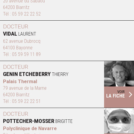
20 avenue du Sabaou
64200 Biarritz
Tél :
05 59 22 22 52
DOCTEUR
VIDAL
LAURENT
62 avenue Dubrocq
64100 Bayonne
Tél :
05 59 59 11 89
DOCTEUR
GENIN ETCHEBERRY
THIERRY
Palais Thermal
79 avenue de la Marne
VOIR
64200 Biarritz
LA FICHE
Tél :
05 59 22 22 51
DOCTEUR
POTTECHER-MOSSER
BRIGITTE
Polyclinique de Navarre