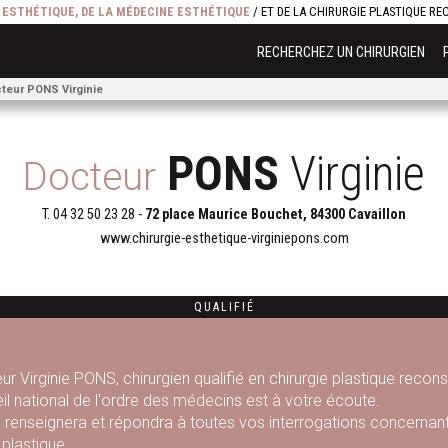
E ESTHÉTIQUE, DE LA MÉDECINE ESTHÉTIQUE
/ ET DE LA CHIRURGIE PLASTIQUE R
RECHERCHEZ UN CHIRURGIEN
teur PONS Virginie
PONS
Virginie
Docteur
T.
04 32 50 23 28
-
72 place Maurice Bouchet, 84300 Cavaillon
www.chirurgie-esthetique-virginiepons.com
QUALIFIÉ
ur Virginie PONS, chirurgien qualifié en chirurgie plastique recon
il national de l'ordre des médecins est à votre écoute.
s renseignera et répondra à toutes vos interrogations concernant 
 plastique.