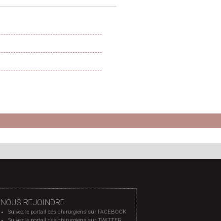
7
NOUS REJOINDRE
Suivez le portail des chirurgiens sur FACEBOOK
Suivez le portail des chirurgiens sur TWITTER