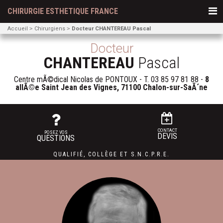
CHIRURGIE ESTHETIQUE FRANCE
Accueil
Chirurgiens
Docteur CHANTEREAU Pascal
Docteur
CHANTEREAU
Pascal
Centre mÃ©dical Nicolas de PONTOUX - T.
03 85 97 81 88
-
8
allÃ©e Saint Jean des Vignes, 71100 Chalon-sur-SaÃ´ne
CONTACT
POSEZ VOS
DEVIS
QUESTIONS
QUALIFIÉ
,
COLLÈGE
ET
S.N.C.P.R.E.