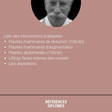
Liste des interventions pratiquées:
Plasties mammaires de réduction (100/an)
Plasties mammaires d'augmentation
Plasties abdominales (100/an)
Liftings faces internes des cuisses
Lipo aspirations
RÉFÉRENCES
DIPLÔMES