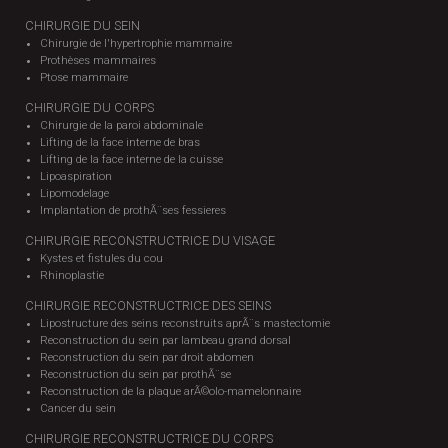
CHIRURGIE DU SEIN
Chirurgie de l'hypertrophie mammaire
Prothèses mammaires
Ptose mammaire
CHIRURGIE DU CORPS
Chirurgie de la paroi abdominale
Lifting de la face interne de bras
Lifting de la face interne de la cuisse
Lipoaspiration
Lipomodelage
Implantation de prothÃ¨ses fessieres
CHIRURGIE RECONSTRUCTRICE DU VISAGE
Kystes et fistules du cou
Rhinoplastie
CHIRURGIE RECONSTRUCTRICE DES SEINS
Lipostructure des seins reconstruits aprÃ¨s mastectomie
Reconstruction du sein par lambeau grand dorsal
Reconstruction du sein par droit abdomen
Reconstruction du sein par prothÃ¨se
Reconstruction de la plaque arÃ©olo-mamelonnaire
Cancer du sein
CHIRURGIE RECONSTRUCTRICE DU CORPS