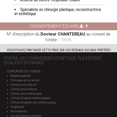
Spécialiste en chirurgie plastique, reconstructrice
et esthétique
CONSENTEMENT ÉCLAIRÉ
N° d'inscription du
Docteur CHANTEREAU
au conseil de
l'ordre :
70096
VOUS POUVEZ PARTAGER CETTE PAGE SUR VOS RÉSEAUX SOCIAUX PRÉFÉRÉS
PORTAIL DES CHIRURGIENS ESTHETIQUE, PLASTICIENS
QUALIFIES EN FRANCE
CHIRURGIE DU VISAGE
Blepharoplastie
Chirurgie de la calvitie
Lifting centro-facial
Lifting cervico-facial
Lifting sous endoscopie
Lifting temporal endoscopique
Lifting temporal non endoscopique
Otoplastie
Rhinoplastie
La chirurgie du menton