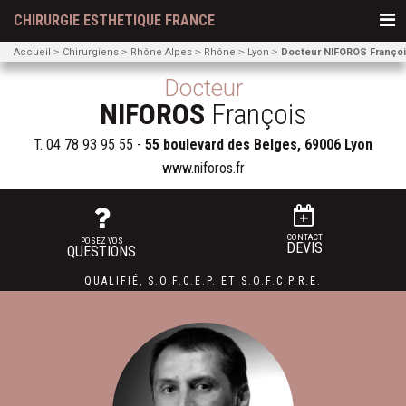
CHIRURGIE ESTHETIQUE FRANCE
Accueil
Chirurgiens
Rhône Alpes
Rhône
Lyon
Docteur NIFOROS Franço
Docteur
NIFOROS
François
T.
04 78 93 95 55
-
55 boulevard des Belges, 69006 Lyon
www.niforos.fr
CONTACT
POSEZ VOS
DEVIS
QUESTIONS
QUALIFIÉ
,
S.O.F.C.E.P. ET
S.O.F.C.P.R.E.