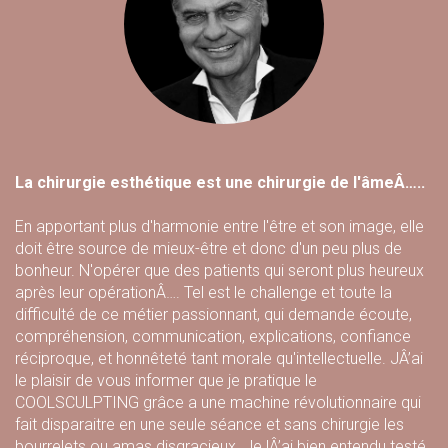
La chirurgie esthétique est une chirurgie de l'âmeÂ…..
En apportant plus d'harmonie entre l'être et son image, elle
doit être source de mieux-être et donc d'un peu plus de
bonheur. N'opérer que des patients qui seront plus heureux
après leur opérationÂ…. Tel est le challenge et toute la
difficulté de ce métier passionnant, qui demande écoute,
compréhension, communication, explications, confiance
réciproque, et honnêteté tant morale qu'intellectuelle. JÂ’ai
le plaisir de vous informer que je pratique le
COOLSCULPTING grâce a une machine révolutionnaire qui
fait disparaitre en une seule séance et sans chirurgie les
bourrelets ou amas disgracieux. Je lÂ’ai bien entendu testé