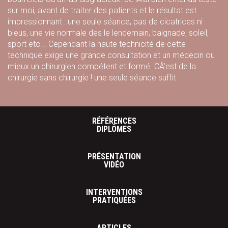
sur moi, avant de traiter des patients et le résultat est
impressionnant : une seule séance, pas de cicatrices ni
bleus, une vie normale des le lendemain, baignade, soleil,
sport etc... Cependant la haute technicité de cette
technique exige une grande consultation et un médecin ou
mieux un chirurgien compétent et formé. CÂ’est de la
chirurgie sans chirurgie ! une seule séance suffit.
RÉFÉRENCES
DIPLÔMES
PRÉSENTATION
VIDÉO
INTERVENTIONS
PRATIQUÉES
ARTICLES