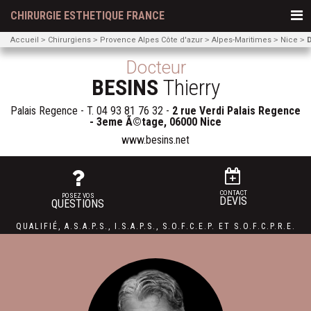
CHIRURGIE ESTHETIQUE FRANCE
Accueil
Chirurgiens
Provence Alpes Côte d'azur
Alpes-Maritimes
Nice
D
Docteur
BESINS
Thierry
Palais Regence - T.
04 93 81 76 32
-
2 rue Verdi Palais Regence
- 3eme Ã©tage, 06000 Nice
www.besins.net
CONTACT
POSEZ VOS
DEVIS
QUESTIONS
QUALIFIÉ
,
A.S.A.P.S.
,
I.S.A.P.S.
,
S.O.F.C.E.P. ET
S.O.F.C.P.R.E.