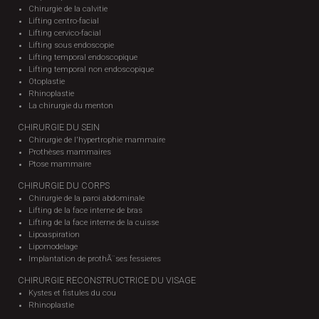
Chirurgie de la calvitie
Lifting centro-facial
Lifting cervico-facial
Lifting sous endoscopie
Lifting temporal endoscopique
Lifting temporal non endoscopique
Otoplastie
Rhinoplastie
La chirurgie du menton
CHIRURGIE DU SEIN
Chirurgie de l'hypertrophie mammaire
Prothèses mammaires
Ptose mammaire
CHIRURGIE DU CORPS
Chirurgie de la paroi abdominale
Lifting de la face interne de bras
Lifting de la face interne de la cuisse
Lipoaspiration
Lipomodelage
Implantation de prothÃ¨ses fessieres
CHIRURGIE RECONSTRUCTRICE DU VISAGE
Kystes et fistules du cou
Rhinoplastie