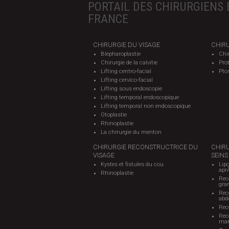
PORTAIL DES CHIRURGIENS 
FRANCE
CHIRURGIE DU VISAGE
CHIRU
Blepharoplastie
Chi
Chirurgie de la calvitie
Pro
Lifting centro-facial
Pto
Lifting cervico-facial
Lifting sous endoscopie
Lifting temporal endoscopique
Lifting temporal non endoscopique
Otoplastie
Rhinoplastie
La chirurgie du menton
CHIRURGIE RECONSTRUCTRICE DU
CHIR
VISAGE
SEINS
Kystes et fistules du cou
Lipo
apr
Rhinoplastie
Rec
gra
Reco
abd
Rec
Rec
mam