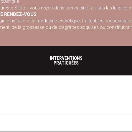
 plastique.
ur Eric Sitbon, vous reçoit dans son cabinet à Paris les lundi et 
E RENDEZ-VOUS
rgie plastique et la médecine esthétique, traitent les conséque
sement, de la grossesse ou de disgrâces acquises ou constitution
Eric Sitbon pratique notamment le lifting cervico-facial, la rhino
iration ...
INTERVENTIONS
PRATIQUÉES