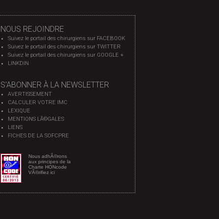
NOUS REJOINDRE
Suivez le portail des chirurgiens sur FACEBOOK
Suivez le portail des chirurgiens sur TWITTER
Suivez le portail des chirurgiens sur GOOGLE +
LINKDIN
S'ABONNER À LA NEWSLETTER
AVERTISSEMENT
CALCULER VOTRE IMC
LEXIQUE
MENTIONS LÃ©GALES
LIENS
FICHES DE LA SOFCPRE
Nous adhÃ©rons
aux principes de la
Charte HONcode
VÃ©rifiez ici