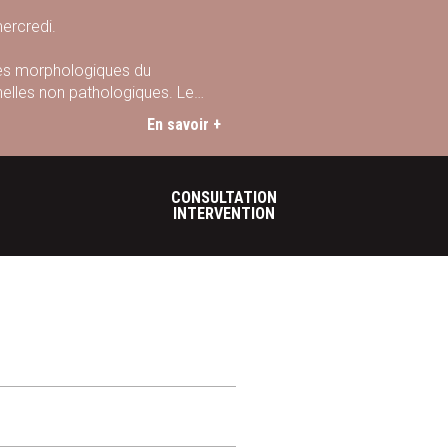
mercredi.
nces morphologiques du
nelles non pathologiques. Le
plastie, les implants mammaires,
En savoir +
CONSULTATION
INTERVENTION