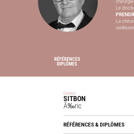
chirurgie
Le docte
PRENDR
La chiru
vieillis
docteur 
la lipoasp
RÉFÉRENCES
DIPLÔMES
Docteur
SITBON
Ã‰ric
RÉFÉRENCES & DIPLÔMES