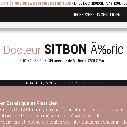
E ESTHÉTIQUE, DE LA MÉDECINE ESTHÉTIQUE
/ ET DE LA CHIRURGIE PLASTIQUE R
RECHERCHEZ UN CHIRURGIEN
SITBON
Ã‰ric
Docteur
T.
01 40 53 06 17
-
89 avenue de Villiers, 75017 Paris
QUALIFIÉ
,
S.N.C.P.R.E.
ET
S.O.F.C.P.R.E.
en Esthétique et Plasticien
ur Éric SITBON, chirurgien qualifié en chirurgie plastique reconst
national de l'ordre des médecins est à votre écoute.
renseignera et répondra à toutes vos interrogations concernant le