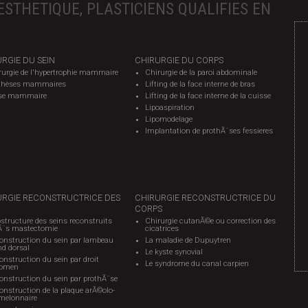
ESTHETIQUE, PLASTICIENS QUALIFIES EN
RGIE DU SEIN
CHIRURGIE DU CORPS
rurgie de l'hypertrophie mammaire
Chirurgie de la paroi abdominale
thèses mammaires
Lifting de la face interne de bras
se mammaire
Lifting de la face interne de la cuisse
Lipoaspiration
Lipomodelage
Implantation de prothÃ¨ses fessieres
URGIE RECONSTRUCTRICE DES
CHIRURGIE RECONSTRUCTRICE DU
CORPS
structure des seins reconstruits
Chirurgie cutanÃ©e ou correction des
Ã¨s mastectomie
cicatrices
onstruction du sein par lambeau
La maladie de Dupuytren
nd dorsal
Le kyste synovial
nstruction du sein par droit
Le syndrome du canal carpien
omen
onstruction du sein par prothÃ¨se
onstruction de la plaque arÃ©olo-
elonnaire