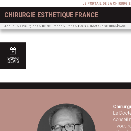
LE PORTAIL DE LA CHIRURGI
CHIRURGIE ESTHETIQUE FRANCE
Accueil
Chirurgiens
Ile de France
Paris
Paris
Docteur SITBON Ã‰ric
CONTACT
DEVIS
Chirurgi
Le Docte
conseil 
Il vous 