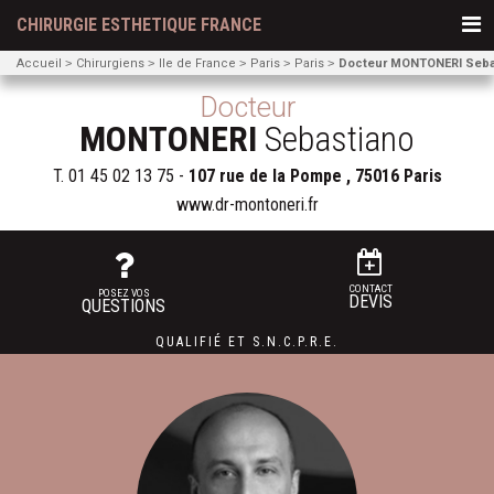
CHIRURGIE ESTHETIQUE FRANCE
Accueil
Chirurgiens
Ile de France
Paris
Paris
Docteur MONTONERI Seba
Docteur
MONTONERI
Sebastiano
T.
01 45 02 13 75
-
107 rue de la Pompe , 75016 Paris
www.dr-montoneri.fr
CONTACT
POSEZ VOS
DEVIS
QUESTIONS
QUALIFIÉ
ET
S.N.C.P.R.E.