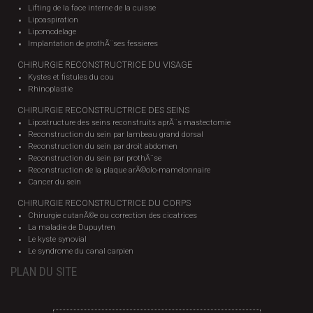
Lifting de la face interne de la cuisse
Lipoaspiration
Lipomodelage
Implantation de prothÃ¨ses fessieres
CHIRURGIE RECONSTRUCTRICE DU VISAGE
Kystes et fistules du cou
Rhinoplastie
CHIRURGIE RECONSTRUCTRICE DES SEINS
Lipostructure des seins reconstruits aprÃ¨s mastectomie
Reconstruction du sein par lambeau grand dorsal
Reconstruction du sein par droit abdomen
Reconstruction du sein par prothÃ¨se
Reconstruction de la plaque arÃ©olo-mamelonnaire
Cancer du sein
CHIRURGIE RECONSTRUCTRICE DU CORPS
Chirurgie cutanÃ©e ou correction des cicatrices
La maladie de Dupuytren
Le kyste synovial
Le syndrome du canal carpien
PLAN DU SITE