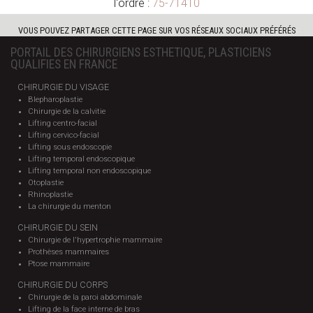
l'ordre :
75-71410
VOUS POUVEZ PARTAGER CETTE PAGE SUR VOS RÉSEAUX SOCIAUX PRÉFÉRÉS
PORTAIL DES CHIRURGIENS ESTHETIQUE, PLASTICIENS
QUALIFIES EN FRANCE
CHIRURGIE DU VISAGE
Blepharoplastie
Chirurgie de la calvitie
Lifting centro-facial
Lifting cervico-facial
Lifting sous endoscopie
Lifting temporal endoscopique
Lifting temporal non endoscopique
Otoplastie
Rhinoplastie
La chirurgie du menton
CHIRURGIE DU SEIN
Chirurgie de l'hypertrophie mammaire
Prothèses mammaires
Ptose mammaire
CHIRURGIE DU CORPS
Chirurgie de la paroi abdominale
Lifting de la face interne de bras