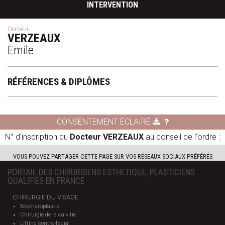
INTERVENTION
Docteur
VERZEAUX
Emile
RÉFÉRENCES & DIPLÔMES
CONSENTEMENT ÉCLAIRÉ
N° d'inscription du
Docteur VERZEAUX
au conseil de l'ordre :
VOUS POUVEZ PARTAGER CETTE PAGE SUR VOS RÉSEAUX SOCIAUX PRÉFÉRÉS
PORTAIL DES CHIRURGIENS ESTHETIQUE, PLASTICIENS
QUALIFIES EN FRANCE
CHIRURGIE DU VISAGE
Blepharoplastie
Chirurgie de la calvitie
Lifting centro-facial