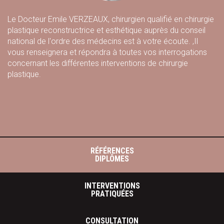
Le Docteur Emile VERZEAUX, chirurgien qualifié en chirurgie
plastique reconstructrice et esthétique auprès du conseil
national de l'ordre des médecins est à votre écoute. ,Il
vous renseignera et répondra à toutes vos interrogations
concernant les différentes interventions de chirurgie
plastique.
RÉFÉRENCES
DIPLÔMES
INTERVENTIONS
PRATIQUÉES
CONSULTATION