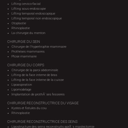
Lifting cervico-facial
Lifting sous endoscopie
Lifting temporal endoscopique
Lifting temporal non endoscopique
Otoplastie
Rhinoplastie
La chirurgie du menton
CHIRURGIE DU SEIN
Chirurgie de l'hypertrophie mammaire
Prothèses mammaires
Ptose mammaire
CHIRURGIE DU CORPS
Chirurgie de la paroi abdominale
Lifting de la face interne de bras
Lifting de la face interne de la cuisse
Lipoaspiration
Lipomodelage
Implantation de prothÃ¨ses fessieres
CHIRURGIE RECONSTRUCTRICE DU VISAGE
Kystes et fistules du cou
Rhinoplastie
CHIRURGIE RECONSTRUCTRICE DES SEINS
Lipostructure des seins reconstruits aprÃ¨s mastectomie