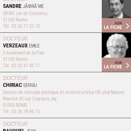
SANDRE
JÃ©RÃ´ME
38 BIS rue de Courlancy
51100 Reims
VOIR
Tél :
03 26 77 20 10
LA FICHE
DOCTEUR
VERZEAUX
EMILE
5 boulevard de la Paix
51100 Reims
VOIR
Tél :
03 26 47 95 17
LA FICHE
DOCTEUR
CHIRIAC
SERGIU
Service de chirurgie plastique et reconstructrice HÃ´pital Maison
Blanche 45 rue Cognacq-Jay
51092 REIMS
Tél :
03 26 78 85 13
DOCTEUR
BAUQUEL