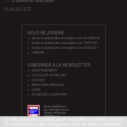
Le syndrome du canal carpien
PLAN DU SITE
NOUS REJOINDRE
Suivez le portail des chirurgiens sur FACEBOOK
Suivez le portail des chirurgiens sur TWITTER
Suivez le portail des chirurgiens sur GOOGLE +
LINKDIN
S'ABONNER À LA NEWSLETTER
AVERTISSEMENT
CALCULER VOTRE IMC
LEXIQUE
MENTIONS LÃ©GALES
LIENS
FICHES DE LA SOFCPRE
Nous adhÃ©rons
aux principes de la
Charte HONcode
VÃ©rifiez ici
Ce site utilise des cookies pour vous offrir le meilleur service.
En poursuivant votre navigation, vous acceptez l’utilisation