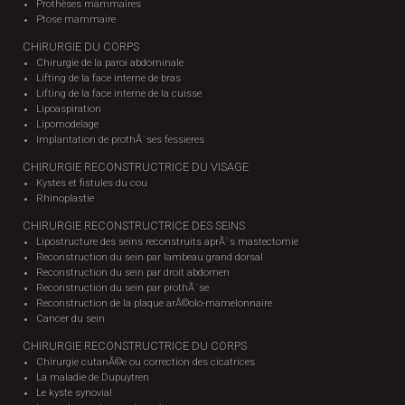
Prothèses mammaires
Ptose mammaire
CHIRURGIE DU CORPS
Chirurgie de la paroi abdominale
Lifting de la face interne de bras
Lifting de la face interne de la cuisse
Lipoaspiration
Lipomodelage
Implantation de prothÃ¨ses fessieres
CHIRURGIE RECONSTRUCTRICE DU VISAGE
Kystes et fistules du cou
Rhinoplastie
CHIRURGIE RECONSTRUCTRICE DES SEINS
Lipostructure des seins reconstruits aprÃ¨s mastectomie
Reconstruction du sein par lambeau grand dorsal
Reconstruction du sein par droit abdomen
Reconstruction du sein par prothÃ¨se
Reconstruction de la plaque arÃ©olo-mamelonnaire
Cancer du sein
CHIRURGIE RECONSTRUCTRICE DU CORPS
Chirurgie cutanÃ©e ou correction des cicatrices
La maladie de Dupuytren
Le kyste synovial