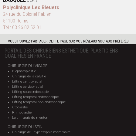
JEAN
Polyclinique Les Bleuets
24 rue du Colonel Fabien
51100 Reims
Tél :
03 26 02 52 01
VOUS POUVEZ PARTAGER CETTE PAGE SUR VOS RÉSEAUX SOCIAUX PRÉFÉRÉS
PORTAIL DES CHIRURGIENS ESTHETIQUE, PLASTICIENS
QUALIFIES EN FRANCE
CHIRURGIE DU VISAGE
Blepharoplastie
Chirurgie de la calvitie
Lifting centro-facial
Lifting cervico-facial
Lifting sous endoscopie
Lifting temporal endoscopique
Lifting temporal non endoscopique
Otoplastie
Rhinoplastie
La chirurgie du menton
CHIRURGIE DU SEIN
Chirurgie de l'hypertrophie mammaire