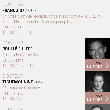
DOCTEUR
FRANCOIS
CAROLINE
Chirurgie plastique reconstructrice et esthÃ©tique CHU REIMS
Hopital Maison Blanche 45 rue cognacq Jay
51100 REIMS
Tél :
03 26 78 85 13
DOCTEUR
ROULLÉ
PHILIPPE
3, rue Jules Méline Bezannes
51430 Reims
VOIR
Tél :
03 26 47 95 17
LA FICHE
DOCTEUR
TIGUEMOUNINE
JEAN
38 bis rue de Courlancy
51100 Reims
VOIR
Tél :
0326770909
LA FICHE
DOCTEUR