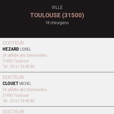
VILLE
TOULOUSE (31500)
18 chirurgiens
DOCTEUR
HEZARD
LIONEL
54 allÃ©e des Demoiselles
31400 Toulouse
Tél :
05 61 53 80 80
DOCTEUR
CLOUET
MICHEL
54 allÃ©e des Demoiselles
31400 Toulouse
Tél :
05 61 53 80 80
DOCTEUR