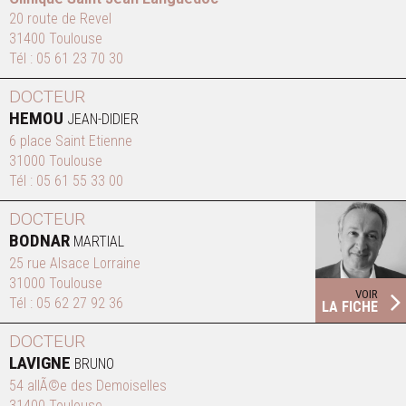
20 route de Revel
31400 Toulouse
Tél :
05 61 23 70 30
DOCTEUR
HEMOU
JEAN-DIDIER
6 place Saint Etienne
31000 Toulouse
Tél :
05 61 55 33 00
DOCTEUR
BODNAR
MARTIAL
25 rue Alsace Lorraine
31000 Toulouse
VOIR
Tél :
05 62 27 92 36
LA FICHE
DOCTEUR
LAVIGNE
BRUNO
54 allÃ©e des Demoiselles
31400 Toulouse