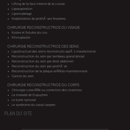
Lifting de la face interne de la cuisse
Lipoaspiration
Lipomodelage
Implantation de prothÃ¨ses fessieres
CHIRURGIE RECONSTRUCTRICE DU VISAGE
Kystes et fistules du cou
Rhinoplastie
CHIRURGIE RECONSTRUCTRICE DES SEINS
Lipostructure des seins reconstruits aprÃ¨s mastectomie
Reconstruction du sein par lambeau grand dorsal
Reconstruction du sein par droit abdomen
Reconstruction du sein par prothÃ¨se
Reconstruction de la plaque arÃ©olo-mamelonnaire
Cancer du sein
CHIRURGIE RECONSTRUCTRICE DU CORPS
Chirurgie cutanÃ©e ou correction des cicatrices
La maladie de Dupuytren
Le kyste synovial
Le syndrome du canal carpien
PLAN DU SITE