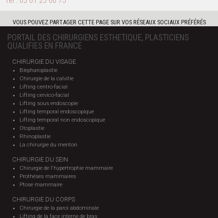
Tél :
05 61 25 66 75
VOUS POUVEZ PARTAGER CETTE PAGE SUR VOS RÉSEAUX SOCIAUX PRÉFÉRÉS
PORTAIL DES CHIRURGIENS ESTHETIQUE, PLASTICIENS
QUALIFIES EN FRANCE
CHIRURGIE DU VISAGE
Blepharoplastie
Chirurgie de la calvitie
Lifting centro-facial
Lifting cervico-facial
Lifting sous endoscopie
Lifting temporal endoscopique
Lifting temporal non endoscopique
Otoplastie
Rhinoplastie
La chirurgie du menton
CHIRURGIE DU SEIN
Chirurgie de l'hypertrophie mammaire
Prothèses mammaires
Ptose mammaire
CHIRURGIE DU CORPS
Chirurgie de la paroi abdominale
Lifting de la face interne de bras