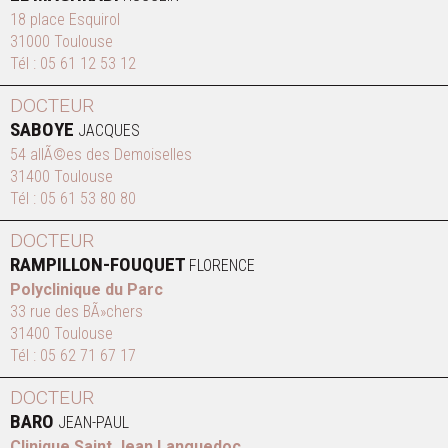
18 place Esquirol
31000 Toulouse
Tél :
05 61 12 53 12
DOCTEUR
SABOYE
JACQUES
54 allÃ©es des Demoiselles
31400 Toulouse
Tél :
05 61 53 80 80
DOCTEUR
RAMPILLON-FOUQUET
FLORENCE
Polyclinique du Parc
33 rue des BÃ»chers
31400 Toulouse
Tél :
05 62 71 67 17
DOCTEUR
BARO
JEAN-PAUL
Clinique Saint Jean Languedoc