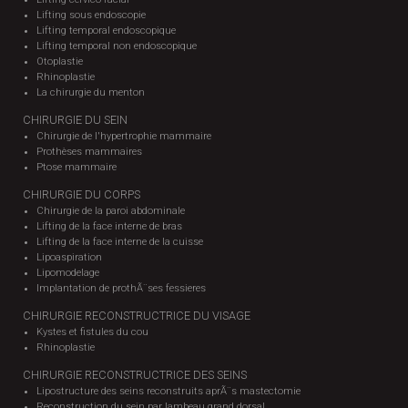
Lifting sous endoscopie
Lifting temporal endoscopique
Lifting temporal non endoscopique
Otoplastie
Rhinoplastie
La chirurgie du menton
CHIRURGIE DU SEIN
Chirurgie de l'hypertrophie mammaire
Prothèses mammaires
Ptose mammaire
CHIRURGIE DU CORPS
Chirurgie de la paroi abdominale
Lifting de la face interne de bras
Lifting de la face interne de la cuisse
Lipoaspiration
Lipomodelage
Implantation de prothÃ¨ses fessieres
CHIRURGIE RECONSTRUCTRICE DU VISAGE
Kystes et fistules du cou
Rhinoplastie
CHIRURGIE RECONSTRUCTRICE DES SEINS
Lipostructure des seins reconstruits aprÃ¨s mastectomie
Reconstruction du sein par lambeau grand dorsal