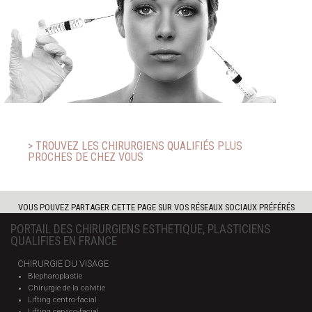
> TROUVEZ LES CHIRURGIENS QUALIFIÉS PLUS
PROCHES DE CHEZ VOUS
VOUS POUVEZ PARTAGER CETTE PAGE SUR VOS RÉSEAUX SOCIAUX PRÉFÉRÉS
PORTAIL DES CHIRURGIENS ESTHETIQUE, PLASTICIENS
QUALIFIES EN FRANCE
CHIRURGIE DU VISAGE
Blepharoplastie
Chirurgie de la calvitie
Lifting centro-facial
Lifting cervico-facial