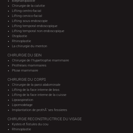
Blepharoplastie
Chirurgie de la calvitie
Lifting centro-facial
Lifting cervico-facial
Lifting sous endoscopie
Lifting temporal endoscopique
Lifting temporal non endoscopique
Otoplastie
Rhinoplastie
La chirurgie du menton
CHIRURGIE DU SEIN
Chirurgie de l'hypertrophie mammaire
Prothèses mammaires
Ptose mammaire
CHIRURGIE DU CORPS
Chirurgie de la paroi abdominale
Lifting de la face interne de bras
Lifting de la face interne de la cuisse
Lipoaspiration
Lipomodelage
Implantation de prothÃ¨ses fessieres
CHIRURGIE RECONSTRUCTRICE DU VISAGE
Kystes et fistules du cou
Rhinoplastie