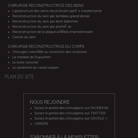
CHIRURGIE RECONSTRUCTRICE DES SEINS
Lipostructure des seins reconstruits aprÃ¨s mastectomie
Reconstruction du sein par lambeau grand dorsal
Reconstruction du sein par droit abdomen
Reconstruction du sein par prothÃ¨se
Reconstruction de la plaque arÃ©olo-mamelonnaire
Cancer du sein
CHIRURGIE RECONSTRUCTRICE DU CORPS
Chirurgie cutanÃ©e ou correction des cicatrices
La maladie de Dupuytren
Le kyste synovial
Le syndrome du canal carpien
PLAN DU SITE
NOUS REJOINDRE
Suivez le portail des chirurgiens sur FACEBOOK
Suivez le portail des chirurgiens sur TWITTER
Suivez le portail des chirurgiens sur GOOGLE +
LINKDIN
S'ABONNER À LA NEWSLETTER