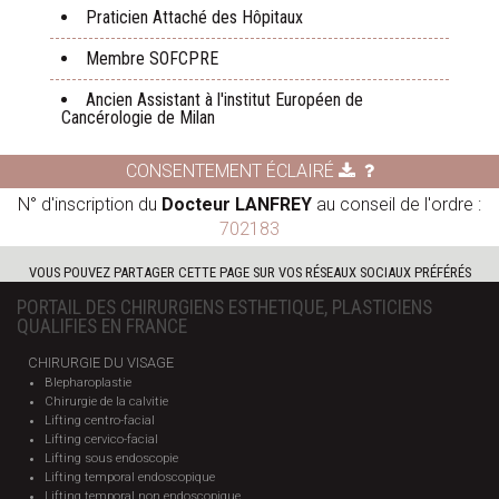
Praticien Attaché des Hôpitaux
Membre SOFCPRE
Ancien Assistant à l'institut Européen de
Cancérologie de Milan
CONSENTEMENT ÉCLAIRÉ
N° d'inscription du
Docteur LANFREY
au conseil de l'ordre :
702183
VOUS POUVEZ PARTAGER CETTE PAGE SUR VOS RÉSEAUX SOCIAUX PRÉFÉRÉS
PORTAIL DES CHIRURGIENS ESTHETIQUE, PLASTICIENS
QUALIFIES EN FRANCE
CHIRURGIE DU VISAGE
Blepharoplastie
Chirurgie de la calvitie
Lifting centro-facial
Lifting cervico-facial
Lifting sous endoscopie
Lifting temporal endoscopique
Lifting temporal non endoscopique