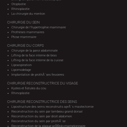
Otoplastie
Rhinoplastie
La chirurgie du menton
CHIRURGIE DU SEIN
Chirurgie de l'hypertrophie mammaire
Prothèses mammaires
Ptose mammaire
CHIRURGIE DU CORPS
Chirurgie de la paroi abdominale
Lifting de la face interne de bras
Lifting de la face interne de la cuisse
Lipoaspiration
Lipomodelage
Implantation de prothÃ¨ses fessieres
CHIRURGIE RECONSTRUCTRICE DU VISAGE
Kystes et fistules du cou
Rhinoplastie
CHIRURGIE RECONSTRUCTRICE DES SEINS
Lipostructure des seins reconstruits aprÃ¨s mastectomie
Reconstruction du sein par lambeau grand dorsal
Reconstruction du sein par droit abdomen
Reconstruction du sein par prothÃ¨se
Reconstruction de la plaque arÃ©olo-mamelonnaire