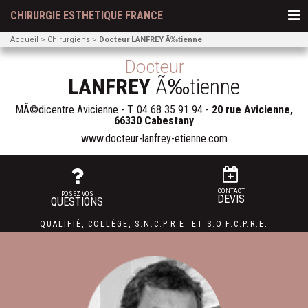
CHIRURGIE ESTHETIQUE FRANCE
Accueil
Chirurgiens
Docteur LANFREY Ã‰tienne
Docteur
LANFREY
Ã‰tienne
MÃ©dicentre Avicienne - T.
04 68 35 91 94
-
20 rue Avicienne,
66330 Cabestany
www.docteur-lanfrey-etienne.com
CONTACT
POSEZ VOS
DEVIS
QUESTIONS
QUALIFIÉ
,
COLLÈGE
,
S.N.C.P.R.E.
ET
S.O.F.C.P.R.E.