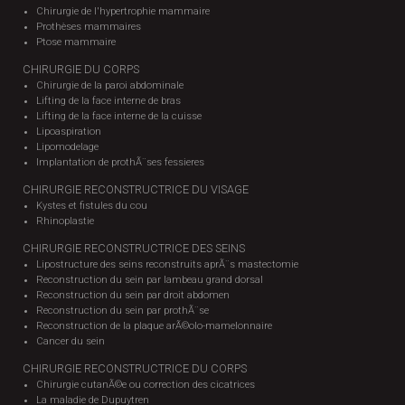
Chirurgie de l'hypertrophie mammaire
Prothèses mammaires
Ptose mammaire
CHIRURGIE DU CORPS
Chirurgie de la paroi abdominale
Lifting de la face interne de bras
Lifting de la face interne de la cuisse
Lipoaspiration
Lipomodelage
Implantation de prothÃ¨ses fessieres
CHIRURGIE RECONSTRUCTRICE DU VISAGE
Kystes et fistules du cou
Rhinoplastie
CHIRURGIE RECONSTRUCTRICE DES SEINS
Lipostructure des seins reconstruits aprÃ¨s mastectomie
Reconstruction du sein par lambeau grand dorsal
Reconstruction du sein par droit abdomen
Reconstruction du sein par prothÃ¨se
Reconstruction de la plaque arÃ©olo-mamelonnaire
Cancer du sein
CHIRURGIE RECONSTRUCTRICE DU CORPS
Chirurgie cutanÃ©e ou correction des cicatrices
La maladie de Dupuytren