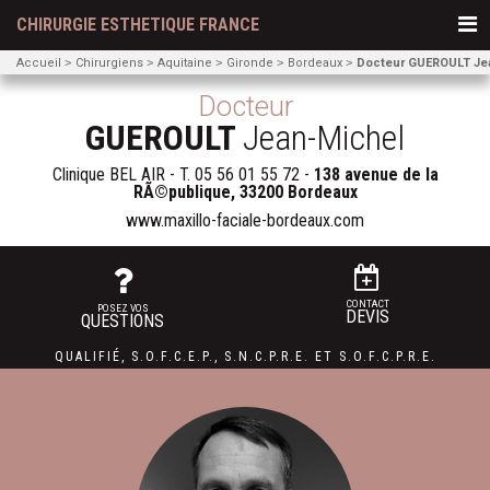
CHIRURGIE ESTHETIQUE FRANCE
Accueil
Chirurgiens
Aquitaine
Gironde
Bordeaux
Docteur GUEROULT Je
Docteur
GUEROULT
Jean-Michel
Clinique BEL AIR - T.
05 56 01 55 72
-
138 avenue de la
RÃ©publique, 33200 Bordeaux
www.maxillo-faciale-bordeaux.com
CONTACT
POSEZ VOS
DEVIS
QUESTIONS
QUALIFIÉ
,
S.O.F.C.E.P.,
S.N.C.P.R.E.
ET
S.O.F.C.P.R.E.