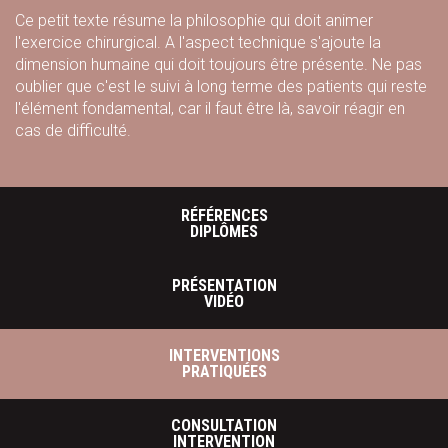
Ce petit texte résume la philosophie qui doit animer
l'exercice chirurgical. A l'aspect technique s'ajoute la
dimension humaine qui doit toujours être présente. Ne pas
oublier que c'est le suivi à long terme des patients qui reste
l'élément fondamental, car il faut être là, savoir réagir en
cas de difficulté.
RÉFÉRENCES
DIPLÔMES
PRÉSENTATION
VIDÉO
INTERVENTIONS
PRATIQUÉES
CONSULTATION
INTERVENTION