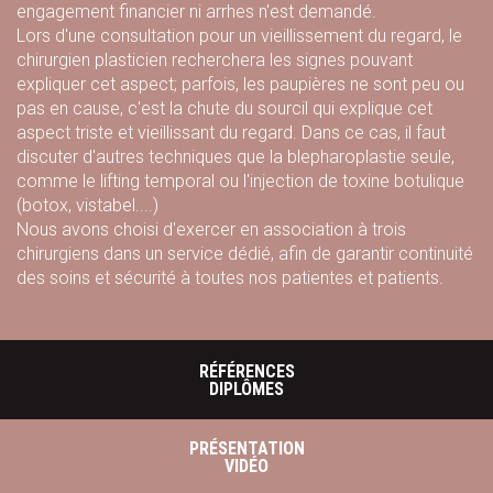
engagement financier ni arrhes n'est demandé.
Lors d'une consultation pour un vieillissement du regard, le
chirurgien plasticien recherchera les signes pouvant
expliquer cet aspect; parfois, les paupières ne sont peu ou
pas en cause, c'est la chute du sourcil qui explique cet
aspect triste et vieillissant du regard. Dans ce cas, il faut
discuter d'autres techniques que la blepharoplastie seule,
comme le lifting temporal ou l'injection de toxine botulique
(botox, vistabel....)
Nous avons choisi d'exercer en association à trois
chirurgiens dans un service dédié, afin de garantir continuité
des soins et sécurité à toutes nos patientes et patients.
RÉFÉRENCES
DIPLÔMES
PRÉSENTATION
VIDÉO