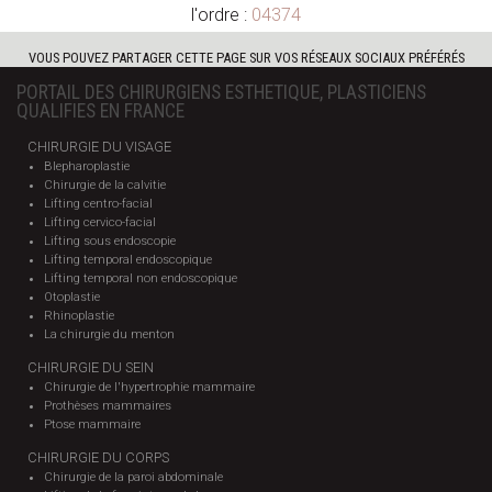
l'ordre :
04374
VOUS POUVEZ PARTAGER CETTE PAGE SUR VOS RÉSEAUX SOCIAUX PRÉFÉRÉS
PORTAIL DES CHIRURGIENS ESTHETIQUE, PLASTICIENS
QUALIFIES EN FRANCE
CHIRURGIE DU VISAGE
Blepharoplastie
Chirurgie de la calvitie
Lifting centro-facial
Lifting cervico-facial
Lifting sous endoscopie
Lifting temporal endoscopique
Lifting temporal non endoscopique
Otoplastie
Rhinoplastie
La chirurgie du menton
CHIRURGIE DU SEIN
Chirurgie de l'hypertrophie mammaire
Prothèses mammaires
Ptose mammaire
CHIRURGIE DU CORPS
Chirurgie de la paroi abdominale