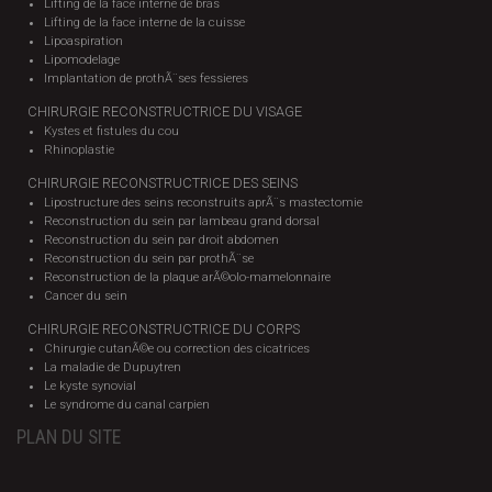
Lifting de la face interne de bras
Lifting de la face interne de la cuisse
Lipoaspiration
Lipomodelage
Implantation de prothÃ¨ses fessieres
CHIRURGIE RECONSTRUCTRICE DU VISAGE
Kystes et fistules du cou
Rhinoplastie
CHIRURGIE RECONSTRUCTRICE DES SEINS
Lipostructure des seins reconstruits aprÃ¨s mastectomie
Reconstruction du sein par lambeau grand dorsal
Reconstruction du sein par droit abdomen
Reconstruction du sein par prothÃ¨se
Reconstruction de la plaque arÃ©olo-mamelonnaire
Cancer du sein
CHIRURGIE RECONSTRUCTRICE DU CORPS
Chirurgie cutanÃ©e ou correction des cicatrices
La maladie de Dupuytren
Le kyste synovial
Le syndrome du canal carpien
PLAN DU SITE