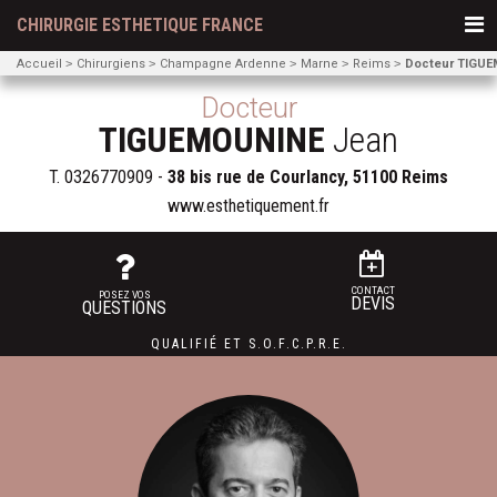
CHIRURGIE ESTHETIQUE FRANCE
Accueil
Chirurgiens
Champagne Ardenne
Marne
Reims
Docteur TIGUE
Docteur
TIGUEMOUNINE
Jean
T.
0326770909
-
38 bis rue de Courlancy, 51100 Reims
www.esthetiquement.fr
CONTACT
POSEZ VOS
DEVIS
QUESTIONS
QUALIFIÉ
ET
S.O.F.C.P.R.E.