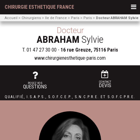
CHIRURGIE ESTHETIQUE FRANCE
Accueil
Chirurgiens
Ile de France
Paris
Paris
Docteur ABRAHAM Sylvie
Docteur
ABRAHAM
Sylvie
T.
01 47 27 30 00
-
16 rue Greuze, 75116 Paris
www.chirurgienesthetique-paris.com
CONTACT
POSEZ VOS
DEVIS
QUESTIONS
QUALIFIÉ
,
I.S.A.P.S.
,
S.O.F.C.E.P.,
S.N.C.P.R.E.
ET
S.O.F.C.P.R.E.