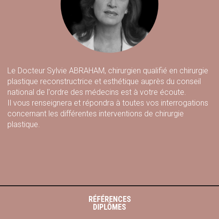
Le Docteur Sylvie ABRAHAM, chirurgien qualifié en chirurgie
plastique reconstructrice et esthétique auprès du conseil
national de l'ordre des médecins est à votre écoute.
Il vous renseignera et répondra à toutes vos interrogations
concernant les différentes interventions de chirurgie
plastique.
RÉFÉRENCES
DIPLÔMES