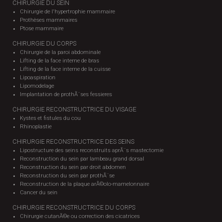
CHIRURGIE DU SEIN
Chirurgie de l'hypertrophie mammaire
Prothèses mammaires
Ptose mammaire
CHIRURGIE DU CORPS
Chirurgie de la paroi abdominale
Lifting de la face interne de bras
Lifting de la face interne de la cuisse
Lipoaspiration
Lipomodelage
Implantation de prothÃ¨ses fessieres
CHIRURGIE RECONSTRUCTRICE DU VISAGE
Kystes et fistules du cou
Rhinoplastie
CHIRURGIE RECONSTRUCTRICE DES SEINS
Lipostructure des seins reconstruits aprÃ¨s mastectomie
Reconstruction du sein par lambeau grand dorsal
Reconstruction du sein par droit abdomen
Reconstruction du sein par prothÃ¨se
Reconstruction de la plaque arÃ©olo-mamelonnaire
Cancer du sein
CHIRURGIE RECONSTRUCTRICE DU CORPS
Chirurgie cutanÃ©e ou correction des cicatrices