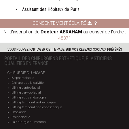
Assistant des Hôpitaux de Paris
CONSENTEMENT ÉCLAIRÉ
N° d'inscription du
Docteur ABRAHAM
au conseil de l'ordre :
48871
VOUS POUVEZ PARTAGER CETTE PAGE SUR VOS RÉSEAUX SOCIAUX PRÉFÉRÉS
PORTAIL DES CHIRURGIENS ESTHETIQUE, PLASTICIENS
QUALIFIES EN FRANCE
CHIRURGIE DU VISAGE
Blepharoplastie
Chirurgie de la calvitie
Lifting centro-facial
Lifting cervico-facial
Lifting sous endoscopie
Lifting temporal endoscopique
Lifting temporal non endoscopique
Otoplastie
Rhinoplastie
La chirurgie du menton