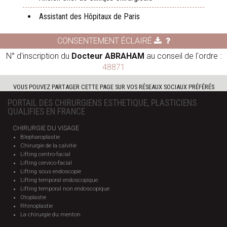
Assistant des Hôpitaux de Paris
CONSENTEMENT ÉCLAIRÉ
N° d'inscription du
Docteur ABRAHAM
au conseil de l'ordre :
48871
VOUS POUVEZ PARTAGER CETTE PAGE SUR VOS RÉSEAUX SOCIAUX PRÉFÉRÉS
PORTAIL DES CHIRURGIENS ESTHETIQUE, PLASTICIENS
QUALIFIES EN FRANCE
CHIRURGIE DU VISAGE
Blepharoplastie
Chirurgie de la calvitie
Lifting centro-facial
Lifting cervico-facial
Lifting sous endoscopie
Lifting temporal endoscopique
Lifting temporal non endoscopique
Otoplastie
Rhinoplastie
La chirurgie du menton