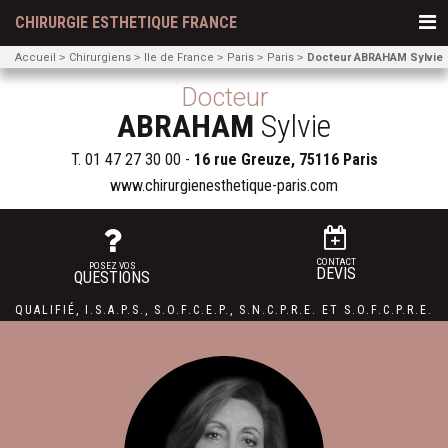
CHIRURGIE ESTHETIQUE FRANCE
Accueil
Chirurgiens
Ile de France
Paris
Paris
Docteur ABRAHAM Sylvie
Docteur
ABRAHAM
Sylvie
T.
01 47 27 30 00
-
16 rue Greuze, 75116 Paris
www.chirurgienesthetique-paris.com
CONTACT
POSEZ VOS
DEVIS
QUESTIONS
QUALIFIÉ
,
I.S.A.P.S.
,
S.O.F.C.E.P.,
S.N.C.P.R.E.
ET
S.O.F.C.P.R.E.