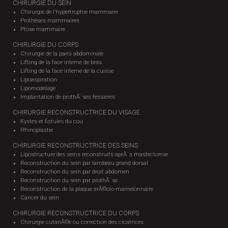
CHIRURGIE DU SEIN
Chirurgie de l'hypertrophie mammaire
Prothèses mammaires
Ptose mammaire
CHIRURGIE DU CORPS
Chirurgie de la paroi abdominale
Lifting de la face interne de bras
Lifting de la face interne de la cuisse
Lipoaspiration
Lipomodelage
Implantation de prothÃ¨ses fessieres
CHIRURGIE RECONSTRUCTRICE DU VISAGE
Kystes et fistules du cou
Rhinoplastie
CHIRURGIE RECONSTRUCTRICE DES SEINS
Lipostructure des seins reconstruits aprÃ¨s mastectomie
Reconstruction du sein par lambeau grand dorsal
Reconstruction du sein par droit abdomen
Reconstruction du sein par prothÃ¨se
Reconstruction de la plaque arÃ©olo-mamelonnaire
Cancer du sein
CHIRURGIE RECONSTRUCTRICE DU CORPS
Chirurgie cutanÃ©e ou correction des cicatrices