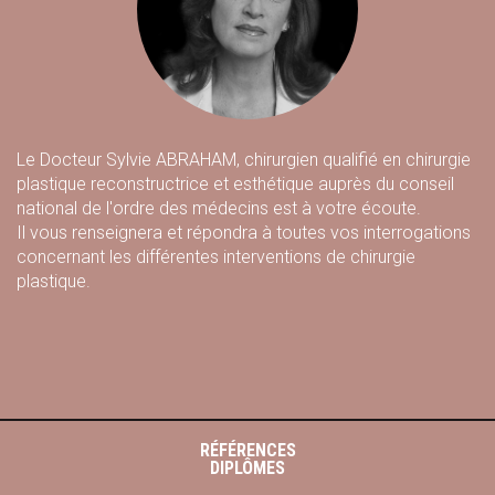
Le Docteur Sylvie ABRAHAM, chirurgien qualifié en chirurgie
plastique reconstructrice et esthétique auprès du conseil
national de l'ordre des médecins est à votre écoute.
Il vous renseignera et répondra à toutes vos interrogations
concernant les différentes interventions de chirurgie
plastique.
RÉFÉRENCES
DIPLÔMES