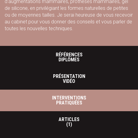
d'augmentations mammaires, prothèses mammaires, gel
de silicone, en privilégiant les formes naturelles de petites
ou de moyennes tailles. Je serai heureuse de vous recevoir
au cabinet pour vous donner des conseils et vous parler de
toutes les nouvelles techniques.
RÉFÉRENCES
DIPLÔMES
PRÉSENTATION
VIDÉO
INTERVENTIONS
PRATIQUÉES
ARTICLES
(1)