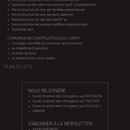
Lipostructure des seins reconstruits aprÃ¨s mastectomie
Reconstruction du sein par lambeau grand dorsal
Reconstruction du sein par droit abdomen
Reconstruction du sein par prothÃ¨se
Reconstruction de la plaque arÃ©olo-mamelonnaire
Cancer du sein
CHIRURGIE RECONSTRUCTRICE DU CORPS
Chirurgie cutanÃ©e ou correction des cicatrices
La maladie de Dupuytren
Le kyste synovial
Le syndrome du canal carpien
PLAN DU SITE
NOUS REJOINDRE
Suivez le portail des chirurgiens sur FACEBOOK
Suivez le portail des chirurgiens sur TWITTER
Suivez le portail des chirurgiens sur GOOGLE +
LINKDIN
S'ABONNER À LA NEWSLETTER
AVERTISSEMENT