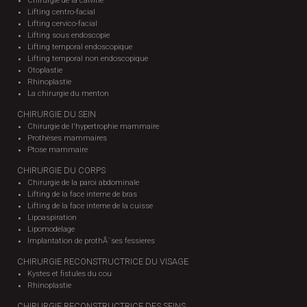
Chirurgie de la calvitie
Lifting centro-facial
Lifting cervico-facial
Lifting sous endoscopie
Lifting temporal endoscopique
Lifting temporal non endoscopique
Otoplastie
Rhinoplastie
La chirurgie du menton
CHIRURGIE DU SEIN
Chirurgie de l'hypertrophie mammaire
Prothèses mammaires
Ptose mammaire
CHIRURGIE DU CORPS
Chirurgie de la paroi abdominale
Lifting de la face interne de bras
Lifting de la face interne de la cuisse
Lipoaspiration
Lipomodelage
Implantation de prothÃ¨ses fessieres
CHIRURGIE RECONSTRUCTRICE DU VISAGE
Kystes et fistules du cou
Rhinoplastie
CHIRURGIE RECONSTRUCTRICE DES SEINS