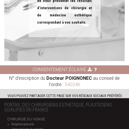
de vous présenter les résultats
d’interventions de chirurgie et
de médecine esthétique
correspondant à vos souhaits.
CONSENTEMENT ÉCLAIRÉ
N° d'inscription du
Docteur POIGNONEC
au conseil de
l'ordre :
540246
VOUS POUVEZ PARTAGER CETTE PAGE SUR VOS RÉSEAUX SOCIAUX PRÉFÉRÉS
PORTAIL DES CHIRURGIENS ESTHETIQUE, PLASTICIENS
QUALIFIES EN FRANCE
CHIRURGIE DU VISAGE
Blepharoplastie