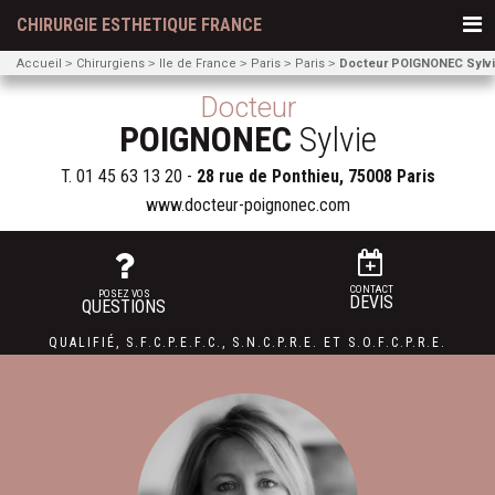
CHIRURGIE ESTHETIQUE FRANCE
Accueil
Chirurgiens
Ile de France
Paris
Paris
Docteur POIGNONEC Sylv
Docteur
POIGNONEC
Sylvie
T.
01 45 63 13 20
-
28 rue de Ponthieu, 75008 Paris
www.docteur-poignonec.com
CONTACT
POSEZ VOS
DEVIS
QUESTIONS
QUALIFIÉ
,
S.F.C.P.E.F.C.
,
S.N.C.P.R.E.
ET
S.O.F.C.P.R.E.