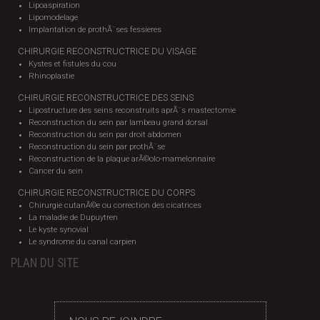
Lipoaspiration
Lipomodelage
Implantation de prothÃ¨ses fessieres
CHIRURGIE RECONSTRUCTRICE DU VISAGE
Kystes et fistules du cou
Rhinoplastie
CHIRURGIE RECONSTRUCTRICE DES SEINS
Lipostructure des seins reconstruits aprÃ¨s mastectomie
Reconstruction du sein par lambeau grand dorsal
Reconstruction du sein par droit abdomen
Reconstruction du sein par prothÃ¨se
Reconstruction de la plaque arÃ©olo-mamelonnaire
Cancer du sein
CHIRURGIE RECONSTRUCTRICE DU CORPS
Chirurgie cutanÃ©e ou correction des cicatrices
La maladie de Dupuytren
Le kyste synovial
Le syndrome du canal carpien
PLAN DU SITE