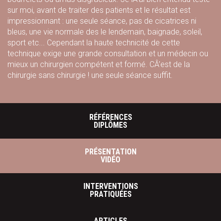
sur moi, avant de traiter des patients et le résultat est
impressionnant : une seule séance, pas de cicatrices ni
bleus, une vie normale des le lendemain, baignade, soleil,
sport etc... Cependant la haute technicité de cette
technique exige une grande consultation et un médecin ou
mieux un chirurgien compétent et formé. CÂ’est de la
chirurgie sans chirurgie ! une seule séance suffit.
RÉFÉRENCES
DIPLÔMES
PRÉSENTATION
VIDÉO
INTERVENTIONS
PRATIQUÉES
ARTICLES