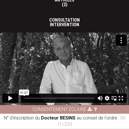
(2)
CONSULTATION
INTERVENTION
CONSENTEMENT ÉCLAIRÉ
N° d'inscription du
Docteur BESINS
au conseil de l'ordre :
06
/11233