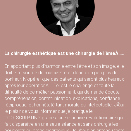
La chirurgie esthétique est une chirurgie de l'âmeÂ…..
En apportant plus d'harmonie entre l'être et son image, elle
doit être source de mieux-être et donc d'un peu plus de
bonheur. N'opérer que des patients qui seront plus heureux
après leur opérationÂ…. Tel est le challenge et toute la
difficulté de ce métier passionnant, qui demande écoute,
compréhension, communication, explications, confiance
réciproque, et honnêteté tant morale qu'intellectuelle. JÂ’ai
le plaisir de vous informer que je pratique le
COOLSCULPTING grâce a une machine révolutionnaire qui
fait disparaitre en une seule séance et sans chirurgie les
bourrelets ou amas disgracieux. Je lÂ’ai bien entendu testé