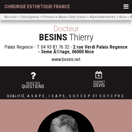
CHIRURGIE ESTHETIQUE FRANCE
Accueil
Chirurgiens
Provence Alpes Côte d'azur
Alpes-Maritimes
Nice
D
Docteur
BESINS
Thierry
Palais Regence - T.
04 93 81 76 32
-
2 rue Verdi Palais Regence
- 3eme Ã©tage, 06000 Nice
www.besins.net
CONTACT
POSEZ VOS
DEVIS
QUESTIONS
QUALIFIÉ
,
A.S.A.P.S.
,
I.S.A.P.S.
,
S.O.F.C.E.P. ET
S.O.F.C.P.R.E.