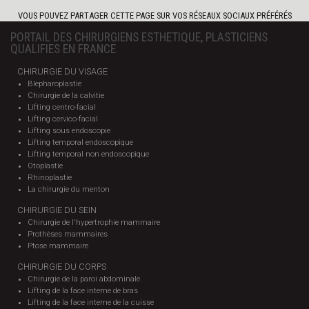
VOUS POUVEZ PARTAGER CETTE PAGE SUR VOS RÉSEAUX SOCIAUX PRÉFÉRÉS
PORTAIL DES CHIRURGIENS ESTHETIQUE, PLASTICIENS
QUALIFIES EN FRANCE
CHIRURGIE DU VISAGE
Blepharoplastie
Chirurgie de la calvitie
Lifting centro-facial
Lifting cervico-facial
Lifting sous endoscopie
Lifting temporal endoscopique
Lifting temporal non endoscopique
Otoplastie
Rhinoplastie
La chirurgie du menton
CHIRURGIE DU SEIN
Chirurgie de l'hypertrophie mammaire
Prothèses mammaires
Ptose mammaire
CHIRURGIE DU CORPS
Chirurgie de la paroi abdominale
Lifting de la face interne de bras
Lifting de la face interne de la cuisse