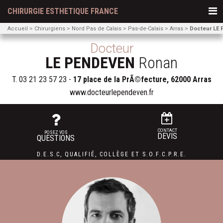
CHIRURGIE ESTHETIQUE FRANCE
Accueil
Chirurgiens
Nord Pas de Calais
Pas-de-Calais
Arras
Docteur LE
Docteur
LE PENDEVEN
Ronan
T.
03 21 23 57 23
-
17 place de la PrÃ©fecture, 62000 Arras
www.docteurlependeven.fr
CONTACT
POSEZ VOS
DEVIS
QUESTIONS
D.E.S.C
,
QUALIFIÉ
,
COLLÈGE
ET
S.O.F.C.P.R.E.