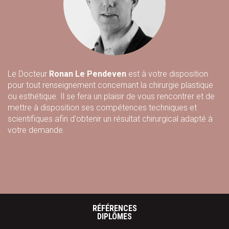
Le Docteur
Ronan Le Pendeven
est à votre disposition
pour tout renseignement concernant la chirurgie plastique
ou esthétique. Il se fera un plaisir de vous rencontrer et de
mettre à disposition ses compétences techniques et
scientifiques afin d'obtenir un résultat chirurgical adapté à
votre demande.
RÉFÉRENCES
DIPLÔMES