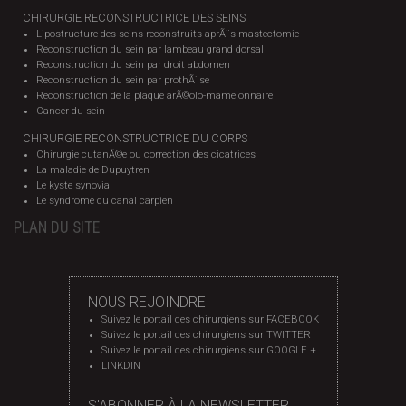
CHIRURGIE RECONSTRUCTRICE DES SEINS
Lipostructure des seins reconstruits aprÃ¨s mastectomie
Reconstruction du sein par lambeau grand dorsal
Reconstruction du sein par droit abdomen
Reconstruction du sein par prothÃ¨se
Reconstruction de la plaque arÃ©olo-mamelonnaire
Cancer du sein
CHIRURGIE RECONSTRUCTRICE DU CORPS
Chirurgie cutanÃ©e ou correction des cicatrices
La maladie de Dupuytren
Le kyste synovial
Le syndrome du canal carpien
PLAN DU SITE
NOUS REJOINDRE
Suivez le portail des chirurgiens sur FACEBOOK
Suivez le portail des chirurgiens sur TWITTER
Suivez le portail des chirurgiens sur GOOGLE +
LINKDIN
S'ABONNER À LA NEWSLETTER