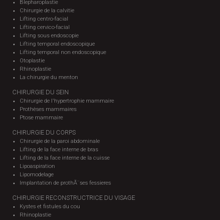
Blepharoplastie
Chirurgie de la calvitie
Lifting centro-facial
Lifting cervico-facial
Lifting sous endoscopie
Lifting temporal endoscopique
Lifting temporal non endoscopique
Otoplastie
Rhinoplastie
La chirurgie du menton
CHIRURGIE DU SEIN
Chirurgie de l'hypertrophie mammaire
Prothèses mammaires
Ptose mammaire
CHIRURGIE DU CORPS
Chirurgie de la paroi abdominale
Lifting de la face interne de bras
Lifting de la face interne de la cuisse
Lipoaspiration
Lipomodelage
Implantation de prothÃ¨ses fessieres
CHIRURGIE RECONSTRUCTRICE DU VISAGE
Kystes et fistules du cou
Rhinoplastie