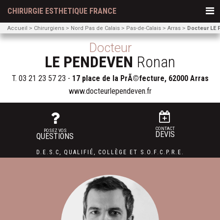
CHIRURGIE ESTHETIQUE FRANCE
Accueil
Chirurgiens
Nord Pas de Calais
Pas-de-Calais
Arras
Docteur LE
Docteur
LE PENDEVEN
Ronan
T.
03 21 23 57 23
-
17 place de la PrÃ©fecture, 62000 Arras
www.docteurlependeven.fr
CONTACT
POSEZ VOS
DEVIS
QUESTIONS
D.E.S.C
,
QUALIFIÉ
,
COLLÈGE
ET
S.O.F.C.P.R.E.