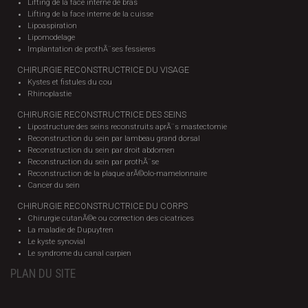
Lifting de la face interne de bras
Lifting de la face interne de la cuisse
Lipoaspiration
Lipomodelage
Implantation de prothÃ¨ses fessieres
CHIRURGIE RECONSTRUCTRICE DU VISAGE
Kystes et fistules du cou
Rhinoplastie
CHIRURGIE RECONSTRUCTRICE DES SEINS
Lipostructure des seins reconstruits aprÃ¨s mastectomie
Reconstruction du sein par lambeau grand dorsal
Reconstruction du sein par droit abdomen
Reconstruction du sein par prothÃ¨se
Reconstruction de la plaque arÃ©olo-mamelonnaire
Cancer du sein
CHIRURGIE RECONSTRUCTRICE DU CORPS
Chirurgie cutanÃ©e ou correction des cicatrices
La maladie de Dupuytren
Le kyste synovial
Le syndrome du canal carpien
PLAN DU SITE