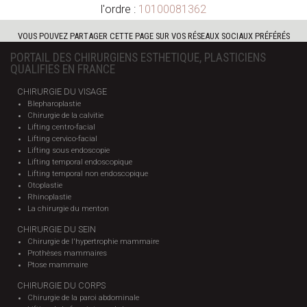
l'ordre :
10100081362
VOUS POUVEZ PARTAGER CETTE PAGE SUR VOS RÉSEAUX SOCIAUX PRÉFÉRÉS
PORTAIL DES CHIRURGIENS ESTHETIQUE, PLASTICIENS
QUALIFIES EN FRANCE
CHIRURGIE DU VISAGE
Blepharoplastie
Chirurgie de la calvitie
Lifting centro-facial
Lifting cervico-facial
Lifting sous endoscopie
Lifting temporal endoscopique
Lifting temporal non endoscopique
Otoplastie
Rhinoplastie
La chirurgie du menton
CHIRURGIE DU SEIN
Chirurgie de l'hypertrophie mammaire
Prothèses mammaires
Ptose mammaire
CHIRURGIE DU CORPS
Chirurgie de la paroi abdominale