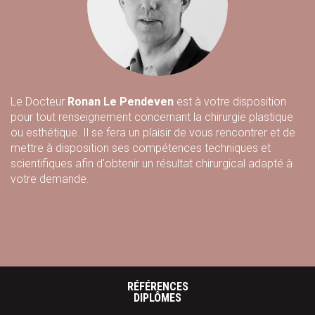
Le Docteur
Ronan Le Pendeven
est à votre disposition
pour tout renseignement concernant la chirurgie plastique
ou esthétique. Il se fera un plaisir de vous rencontrer et de
mettre à disposition ses compétences techniques et
scientifiques afin d'obtenir un résultat chirurgical adapté à
votre demande.
RÉFÉRENCES
DIPLÔMES