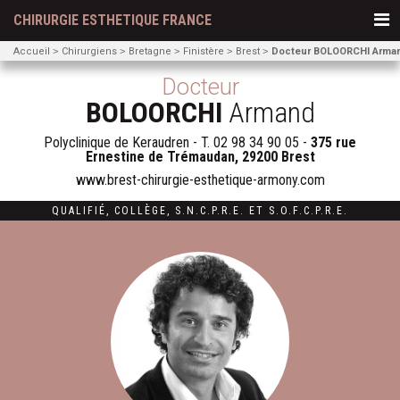
CHIRURGIE ESTHETIQUE FRANCE
Accueil
Chirurgiens
Bretagne
Finistère
Brest
Docteur BOLOORCHI Arma
Docteur
BOLOORCHI
Armand
Polyclinique de Keraudren - T.
02 98 34 90 05
-
375 rue
Ernestine de Trémaudan, 29200 Brest
www.brest-chirurgie-esthetique-armony.com
QUALIFIÉ
,
COLLÈGE
,
S.N.C.P.R.E.
ET
S.O.F.C.P.R.E.