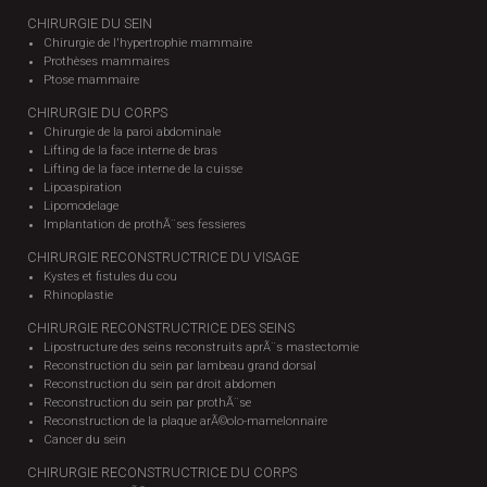
CHIRURGIE DU SEIN
Chirurgie de l'hypertrophie mammaire
Prothèses mammaires
Ptose mammaire
CHIRURGIE DU CORPS
Chirurgie de la paroi abdominale
Lifting de la face interne de bras
Lifting de la face interne de la cuisse
Lipoaspiration
Lipomodelage
Implantation de prothÃ¨ses fessieres
CHIRURGIE RECONSTRUCTRICE DU VISAGE
Kystes et fistules du cou
Rhinoplastie
CHIRURGIE RECONSTRUCTRICE DES SEINS
Lipostructure des seins reconstruits aprÃ¨s mastectomie
Reconstruction du sein par lambeau grand dorsal
Reconstruction du sein par droit abdomen
Reconstruction du sein par prothÃ¨se
Reconstruction de la plaque arÃ©olo-mamelonnaire
Cancer du sein
CHIRURGIE RECONSTRUCTRICE DU CORPS