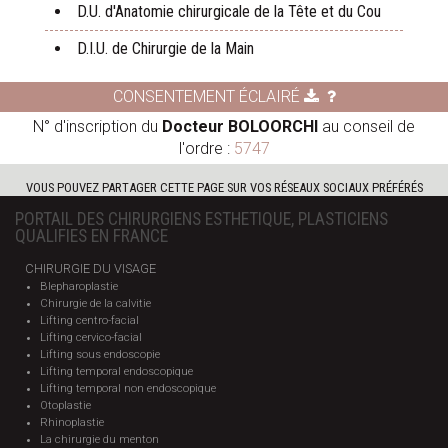
D.U. d'Anatomie chirurgicale de la Tête et du Cou
D.I.U. de Chirurgie de la Main
CONSENTEMENT ÉCLAIRÉ
N° d'inscription du
Docteur BOLOORCHI
au conseil de
l'ordre :
5747
VOUS POUVEZ PARTAGER CETTE PAGE SUR VOS RÉSEAUX SOCIAUX PRÉFÉRÉS
PORTAIL DES CHIRURGIENS ESTHETIQUE, PLASTICIENS
QUALIFIES EN FRANCE
CHIRURGIE DU VISAGE
Blepharoplastie
Chirurgie de la calvitie
Lifting centro-facial
Lifting cervico-facial
Lifting sous endoscopie
Lifting temporal endoscopique
Lifting temporal non endoscopique
Otoplastie
Rhinoplastie
La chirurgie du menton