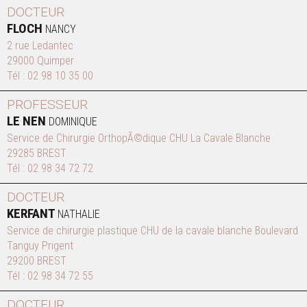
DOCTEUR
FLOCH
NANCY
2 rue Ledantec
29000 Quimper
Tél :
02 98 10 35 00
PROFESSEUR
LE NEN
DOMINIQUE
Service de Chirurgie OrthopÃ©dique CHU La Cavale Blanche
29285 BREST
Tél :
02 98 34 72 72
DOCTEUR
KERFANT
NATHALIE
Service de chirurgie plastique CHU de la cavale blanche Boulevard
Tanguy Prigent
29200 BREST
Tél :
02 98 34 72 55
DOCTEUR