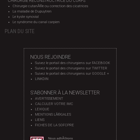
CHIRURGIE RECONSTRUCTRICE DU CORPS
Chirurgie cutanÃ©e ou correction des cicatrices
La maladie de Dupuytren
Le kyste synovial
Le syndrome du canal carpien
PLAN DU SITE
NOUS REJOINDRE
Suivez le portail des chirurgiens sur FACEBOOK
Suivez le portail des chirurgiens sur TWITTER
Suivez le portail des chirurgiens sur GOOGLE +
LINKDIN
S'ABONNER À LA NEWSLETTER
AVERTISSEMENT
CALCULER VOTRE IMC
LEXIQUE
MENTIONS LÃ©GALES
LIENS
FICHES DE LA SOFCPRE
Nous adhÃ©rons