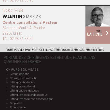
Tél :
02 98 22 33 15
DOCTEUR
VALENTIN
STANISLAS
Centre consultations Pasteur
34 rue du Moulin Ã Poudre
VOIR
29200 Brest
LA FICHE
Tél :
02 98 31 33 50
VOUS POUVEZ PARTAGER CETTE PAGE SUR VOS RÉSEAUX SOCIAUX PRÉFÉRÉS
PORTAIL DES CHIRURGIENS ESTHETIQUE, PLASTICIENS
QUALIFIES EN FRANCE
CHIRURGIE DU VISAGE
Blepharoplastie
Chirurgie de la calvitie
Lifting centro-facial
Lifting cervico-facial
Lifting sous endoscopie
Lifting temporal endoscopique
Lifting temporal non endoscopique
Otoplastie
Rhinoplastie