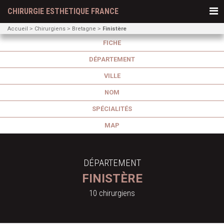
CHIRURGIE ESTHETIQUE FRANCE
Accueil
Chirurgiens
Bretagne
Finistère
FICHE
DÉPARTEMENT
VILLE
NOM
SPÉCIALITÉS
MAP
DÉPARTEMENT
FINISTÈRE
10 chirurgiens