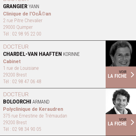
GRANGIER
YANN
Clinique de l'OcÃ©an
2 rue Pitre Chevalier
29000 Quimper
Tél :
02 98 95 22 00
DOCTEUR
CHARDEL-VAN HAAFTEN
KORINNE
Cabinet
1 rue de Louisiane
VOIR
29200 Brest
LA FICHE
Tél :
02 98 47 06 48
DOCTEUR
BOLOORCHI
ARMAND
Polyclinique de Keraudren
375 rue Ernestine de Trémaudan
VOIR
29200 Brest
LA FICHE
Tél :
02 98 34 90 05